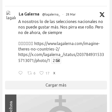
La Galerna
@lagalerna_
·
28 Mar
A nosotros lo de las selecciones nacionales no
nos puede gustar más. Nos pirra ese rollo. Pero
no de ahora, de siempre
👉🏻👉🏻👉🏻
https://www.lagalerna.com/imagine-
theres-no-countries-2/
https://x.com/lagalerna_/status/203784931533
5713071/photo/1
2
6
17
X
Cargar más