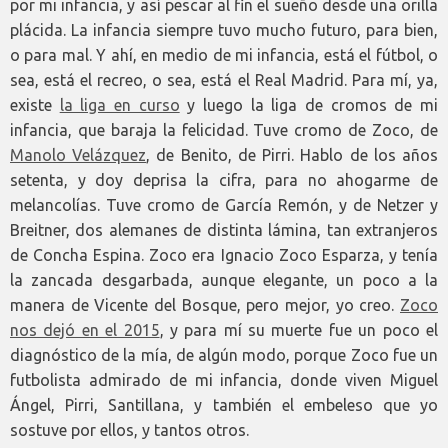
por mi infancia, y así pescar al fin el sueño desde una orilla
plácida. La infancia siempre tuvo mucho futuro, para bien,
o para mal. Y ahí, en medio de mi infancia, está el fútbol, o
sea, está el recreo, o sea, está el Real Madrid. Para mí, ya,
existe
la liga en curso
y luego la liga de cromos de mi
infancia, que baraja la felicidad. Tuve cromo de Zoco, de
Manolo Velázquez
, de Benito, de Pirri. Hablo de los años
setenta, y doy deprisa la cifra, para no ahogarme de
melancolías. Tuve cromo de García Remón, y de Netzer y
Breitner, dos alemanes de distinta lámina, tan extranjeros
de Concha Espina. Zoco era Ignacio Zoco Esparza, y tenía
la zancada desgarbada, aunque elegante, un poco a la
manera de Vicente del Bosque, pero mejor, yo creo.
Zoco
nos dejó en el 2015
, y para mí su muerte fue un poco el
diagnóstico de la mía, de algún modo, porque Zoco fue un
futbolista admirado de mi infancia, donde viven Miguel
Ángel, Pirri, Santillana, y también el embeleso que yo
sostuve por ellos, y tantos otros.