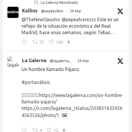
La Galerna Retuiteado
Kollins
@pepekollins
·
29 Mar
@TheNewOjeador
@pepealvarezzz
Este es un
reflejo de la situación económica del Real
Madrid, hace unas semanas, según Tebas…
55
186
X
La Galerna
@lagalerna_
·
29 Mar
Un hombre llamado Pájaro.
#portanálisis
👉🏻👉🏻👉🏻
https://www.lagalerna.com/un-hombre-
llamado-pajaro/
https://x.com/lagalerna_/status/203821635926
4563526/photo/1
4
12
X