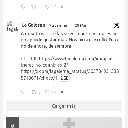
4
12
X
La Galerna
@lagalerna_
·
28 Mar
A nosotros lo de las selecciones nacionales no
nos puede gustar más. Nos pirra ese rollo. Pero
no de ahora, de siempre
👉🏻👉🏻👉🏻
https://www.lagalerna.com/imagine-
theres-no-countries-2/
https://x.com/lagalerna_/status/203784931533
5713071/photo/1
2
6
17
X
Cargar más