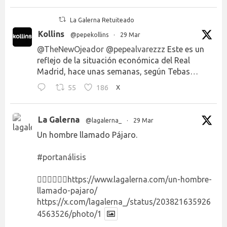
La Galerna Retuiteado
Kollins
@pepekollins
·
29 Mar
@TheNewOjeador
@pepealvarezzz
Este es un
reflejo de la situación económica del Real
Madrid, hace unas semanas, según Tebas…
55
186
X
La Galerna
@lagalerna_
·
29 Mar
Un hombre llamado Pájaro.
#portanálisis
👉🏻👉🏻👉🏻
https://www.lagalerna.com/un-hombre-
llamado-pajaro/
https://x.com/lagalerna_/status/203821635926
4563526/photo/1