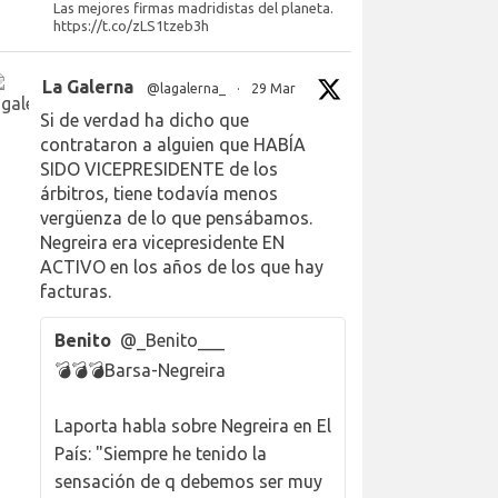
Las mejores firmas madridistas del planeta.
https://t.co/zLS1tzeb3h
La Galerna
@lagalerna_
·
29 Mar
Si de verdad ha dicho que
contrataron a alguien que HABÍA
SIDO VICEPRESIDENTE de los
árbitros, tiene todavía menos
vergüenza de lo que pensábamos.
Negreira era vicepresidente EN
ACTIVO en los años de los que hay
facturas.
Benito
@_Benito___
💣💣💣Barsa-Negreira
Laporta habla sobre Negreira en El
País: "Siempre he tenido la
sensación de q debemos ser muy