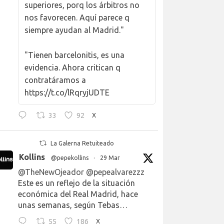
superiores, porq los árbitros no
nos favorecen. Aquí parece q
siempre ayudan al Madrid."
"Tienen barcelonitis, es una
evidencia. Ahora critican q
contratáramos a
https://t.co/lRqryjUDTE
33
92
X
La Galerna Retuiteado
Kollins
@pepekollins
·
29 Mar
@TheNewOjeador
@pepealvarezzz
Este es un reflejo de la situación
económica del Real Madrid, hace
unas semanas, según Tebas…
55
186
X