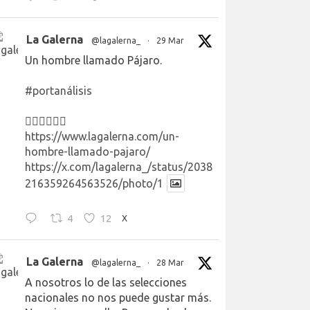
La Galerna
@lagalerna_
·
29 Mar
Un hombre llamado Pájaro.
#portanálisis
👉🏻👉🏻👉🏻
https://www.lagalerna.com/un-
hombre-llamado-pajaro/
https://x.com/lagalerna_/status/2038
216359264563526/photo/1
4
12
X
La Galerna
@lagalerna_
·
28 Mar
A nosotros lo de las selecciones
nacionales no nos puede gustar más.