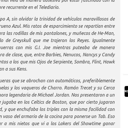
re recurrente en el Telediario.
o A, sin olvidar la trinidad de vehículos maravillosos de
Trueno Azul. Mis ratos de esparcimiento se repartían entre
ara las rodillas de mis pantalones, y muñecos de He-Man,
lo de Greyskull que me trajeron los Reyes. Igualmente
guerras con mis G.I. Joe mientras puteaba de manera
a de clase, que, entre Barbies, Nenucos, Nancys y Candy
tos a los que mis Ojos de Serpiente, Sombra, Flint, Hawk
an a sus Kens.
queras que se abrochan con automáticos, preferiblemente
uelas y los vaqueros de Charro. Ramón Trecet y su Cerca
ahora legendaria de Michael Jordan. Nos presentaron a un
 jugaba en los Celtics de Boston, que por cierto jugaron
d, y que enchufaba los triples con la misma facilidad con
n vaso del armario de la cocina para ponerse un Tab. Eso
tar a mis nietos que vi a los Lakers del Showtime ganar