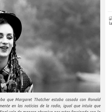
dicaba que Margaret Thatcher estaba casada con Ronald
ente en las noticias de la radio, igual que intuía que
final veía de manera obsesiva por estar fascinado con la