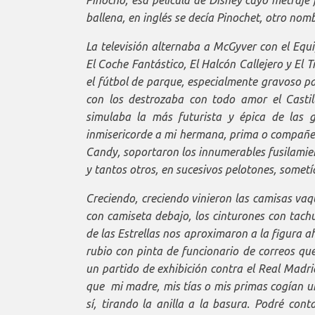
ballena, en inglés se decía Pinochet, otro nomb
La televisión alternaba a McGyver con el Equip
El Coche Fantástico, El Halcón Callejero y El 
el fútbol de parque, especialmente gravoso p
con los destrozaba con todo amor el Castil
simulaba la más futurista y épica de las 
inmisericorde a mi hermana, prima o compañer
Candy, soportaron los innumerables fusilamien
y tantos otros, en sucesivos pelotones, sometí
Creciendo, creciendo vinieron las camisas va
con camiseta debajo, los cinturones con tach
de las Estrellas nos aproximaron a la figura 
rubio con pinta de funcionario de correos que
un partido de exhibición contra el Real Madri
que mi madre, mis tías o mis primas cogían u
sí, tirando la anilla a la basura. Podré con