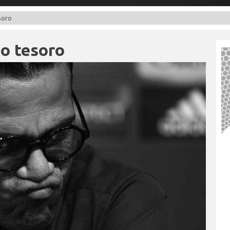
soro
no tesoro