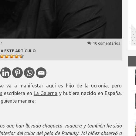
21
10 comentarios
A ESTE ARTÍCULO
se va a manifestar aquí es hijo de la ucronía, pero
es
escribiera en
La Galerna
y hubiera nacido en España.
iguiente manera:
sos que han llevado chaqueta vaquera y también he sido
nterior del color del pelo de Pumuky. Mi niñez observó a