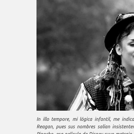
In illo tempore, mi lógica infantil, me in
Reagan, pues sus nombres salían insistentem
Pinocho, esa película de Disney cuyo metraje 