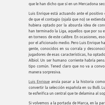
que le han dicho que sí en un Mercadona sec
Luis Enrique está actuando ante el positivo 
de que el contagio (ojalá que no) se extienda
hubiera optado por la absurda idea de conv
han terminado la Liga, aquellos que por su e
en torneos de este calibre. En ocasiones, e
por el aficionado medio. Pero Luis Enrique ha
gente, conocidos en su corrala y desconoc
jugadores de esas características, ha optado 
Albiol. Un ser humano corriente habría pe
tipo común. Tened claro que no va a convo
manera sorpresiva.
Luis Enrique
ansía pasar a la historia como
convertir la selección española en su Bulli. 
te esferifica un central que te delamina al s
Si volvemos a la portada de Marca, en la pa