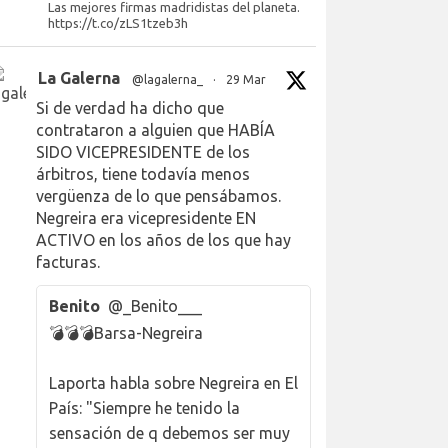
Las mejores firmas madridistas del planeta.
https://t.co/zLS1tzeb3h
La Galerna
@lagalerna_
·
29 Mar
Si de verdad ha dicho que
contrataron a alguien que HABÍA
SIDO VICEPRESIDENTE de los
árbitros, tiene todavía menos
vergüenza de lo que pensábamos.
Negreira era vicepresidente EN
ACTIVO en los años de los que hay
facturas.
Benito
@_Benito___
💣💣💣Barsa-Negreira
Laporta habla sobre Negreira en El
País: "Siempre he tenido la
sensación de q debemos ser muy