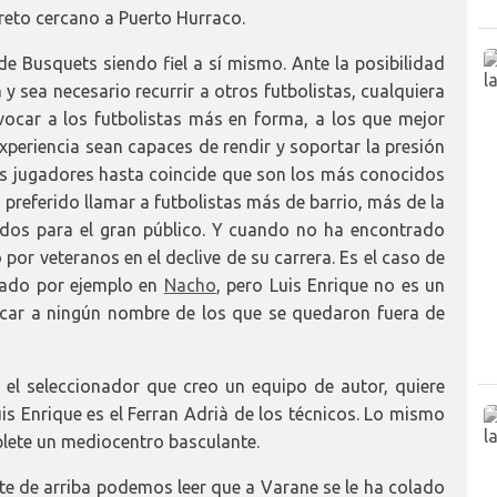
reto cercano a Puerto Hurraco.
de Busquets siendo fiel a sí mismo. Ante la posibilidad
 y sea necesario recurrir a otros futbolistas, cualquiera
ocar a los futbolistas más en forma, a los que mejor
xperiencia sean capaces de rendir y soportar la presión
sos jugadores hasta coincide que son los más conocidos
 preferido llamar a futbolistas más de barrio, más de la
idos para el gran público. Y cuando no ha encontrado
por veteranos en el declive de su carrera. Es el caso de
nsado por ejemplo en
Nacho
, pero Luis Enrique no es un
car a ningún nombre de los que se quedaron fuera de
 el seleccionador que creo un equipo de autor, quiere
Luis Enrique es el Ferran Adrià de los técnicos. Lo mismo
oplete un mediocentro basculante.
rte de arriba podemos leer que a Varane se le ha colado