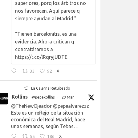
superiores, porq los árbitros no
nos favorecen. Aquí parece q
siempre ayudan al Madrid."
"Tienen barcelonitis, es una
evidencia. Ahora critican q
contratáramos a
https://t.co/lRqryjUDTE
33
92
X
La Galerna Retuiteado
Kollins
@pepekollins
·
29 Mar
@TheNewOjeador
@pepealvarezzz
Este es un reflejo de la situación
económica del Real Madrid, hace
unas semanas, según Tebas…
55
186
X