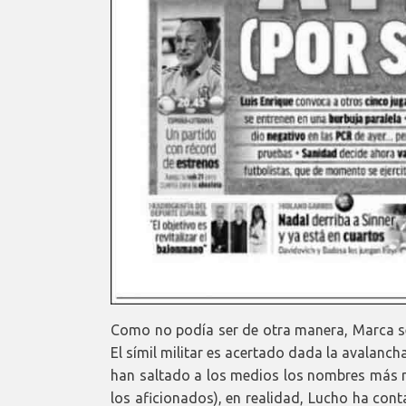
Como no podía ser de otra manera, Marca se h
El símil militar es acertado dada la avalanc
han saltado a los medios los nombres más r
los aficionados), en realidad, Lucho ha con