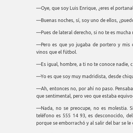
—Oye, que soy Luis Enrique, ¿eres el portana
—Buenas noches, sí, soy uno de ellos, ¿puedo
—Pues de lateral derecho, si no te es mucha 
—Pero es que yo jugaba de portero y mis d
vinos que el fútbol.
—Es igual, hombre, a ti no te conoce nadie, co
—Yo es que soy muy madridista, desde chiqui
—Ah, entonces no, por ahí no paso. Pensaba 
que sentimental, pero veo que estaba equivo
—Nada, no se preocupe, no es molestia. Si
teléfono es 555 14 93, es desconocido, del
porque se emborrachó y al salir del bar se le 