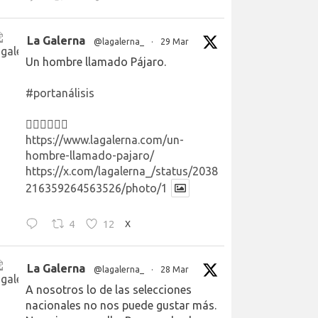
La Galerna
@lagalerna_
·
29 Mar
Un hombre llamado Pájaro.
#portanálisis
👉🏻👉🏻👉🏻
https://www.lagalerna.com/un-
hombre-llamado-pajaro/
https://x.com/lagalerna_/status/2038
216359264563526/photo/1
4
12
X
La Galerna
@lagalerna_
·
28 Mar
A nosotros lo de las selecciones
nacionales no nos puede gustar más.