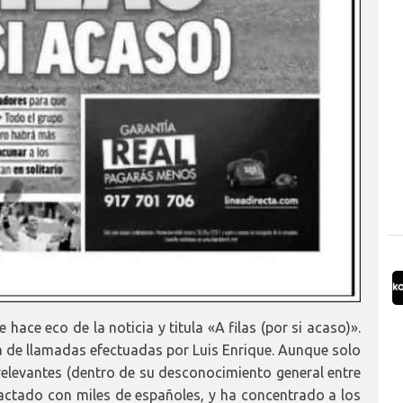
ace eco de la noticia y titula «A filas (por si acaso)».
ha de llamadas efectuadas por Luis Enrique. Aunque solo
elevantes (dentro de su desconocimiento general entre
tactado con miles de españoles, y ha concentrado a los