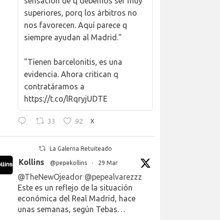
sensación de q debemos ser muy
superiores, porq los árbitros no
nos favorecen. Aquí parece q
siempre ayudan al Madrid."
"Tienen barcelonitis, es una
evidencia. Ahora critican q
contratáramos a
https://t.co/lRqryjUDTE
33
92
X
La Galerna Retuiteado
Kollins
@pepekollins
·
29 Mar
@TheNewOjeador
@pepealvarezzz
Este es un reflejo de la situación
económica del Real Madrid, hace
unas semanas, según Tebas…