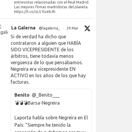
entrevistas relacionadas con el Real Madrid.
Las mejores firmas madridistas del planeta.
https://t.co/zLS1tzeb3h
La Galerna
@lagalerna_
·
29 Mar
Si de verdad ha dicho que
contrataron a alguien que HABÍA
SIDO VICEPRESIDENTE de los
árbitros, tiene todavía menos
vergüenza de lo que pensábamos.
Negreira era vicepresidente EN
ACTIVO en los años de los que hay
facturas.
Benito
@_Benito___
💣💣💣Barsa-Negreira
Laporta habla sobre Negreira en El
País: "Siempre he tenido la