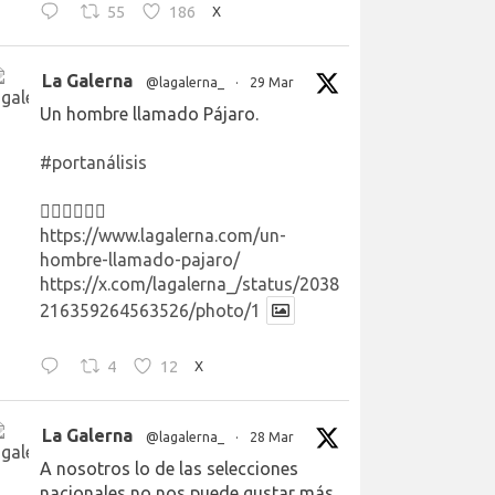
55
186
X
La Galerna
@lagalerna_
·
29 Mar
Un hombre llamado Pájaro.
#portanálisis
👉🏻👉🏻👉🏻
https://www.lagalerna.com/un-
hombre-llamado-pajaro/
https://x.com/lagalerna_/status/2038
216359264563526/photo/1
4
12
X
La Galerna
@lagalerna_
·
28 Mar
A nosotros lo de las selecciones
nacionales no nos puede gustar más.