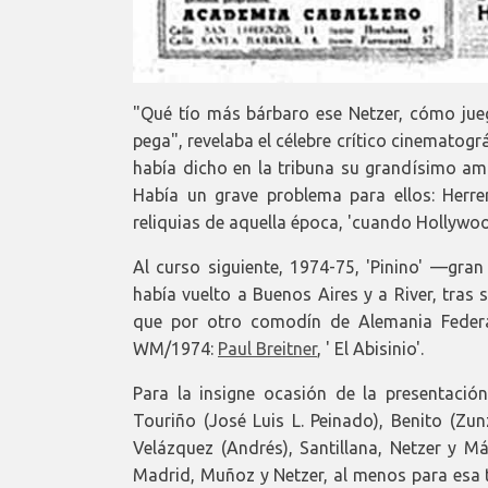
"Qué tío más bárbaro ese Netzer, cómo jueg
pega", revelaba el célebre crítico cinematog
había dicho en la tribuna su grandísimo am
Había un grave problema para ellos: Herre
reliquias de aquella época, 'cuando Hollywoo
Al curso siguiente, 1974-75, 'Pinino' —gr
había vuelto a Buenos Aires y a River, tras
que por otro comodín de Alemania Federa
WM/1974:
Paul Breitner
, ' El Abisinio'.
Para la insigne ocasión de la presentació
Touriño (José Luis L. Peinado), Benito (Zun
Velázquez (Andrés), Santillana, Netzer y M
Madrid, Muñoz y Netzer, al menos para esa 