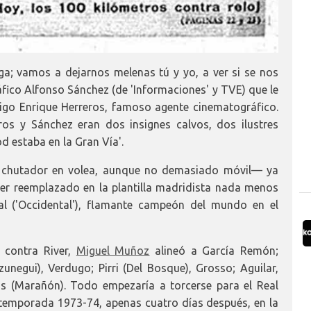
a; vamos a dejarnos melenas tú y yo, a ver si se nos
ráfico Alfonso Sánchez (de 'Informaciones' y TVE) que le
igo Enrique Herreros, famoso agente cinematográfico.
ros y Sánchez eran dos insignes calvos, dos ilustres
d estaba en la Gran Vía'.
an chutador en volea, aunque no demasiado móvil— ya
 ser reemplazado en la plantilla madridista nada menos
l ('Occidental'), flamante campeón del mundo en el
n contra River,
Miguel Muñoz
alineó a García Remón;
zunegui), Verdugo; Pirri (Del Bosque), Grosso; Aguilar,
ás (Marañón). Todo empezaría a torcerse para el Real
temporada 1973-74, apenas cuatro días después, en la