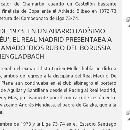
calor de Chamartín, cuando un Castellón bastante
finalista de Copa ante el Athletic Bilbao en 1972-73
ertura del Campeonato de Liga 73-74.
DE 1973, EN UN ABARROTADÍSIMO
ÉU', EL REAL MADRID PRESENTABA A
LAMADO 'DIOS RUBIO DEL BORUSSIA
ENGLADBACH'
trenaba el exmadridista Lucien Muller había perdido a
s, ambos de regreso a la disciplina del Real Madrid. De
 Plana aún continuaba en el club albinegro el portero
de Aguilar y Santillana desde el Racing al Real Madrid,
er y Más, precisamente por el contrato de cesión entre
a vizcaíno Andrés Mendieta, el padre de Gaizka, que a la
al.
embre de 1973 y la Liga 73-74 en el 'Estadio Santiago