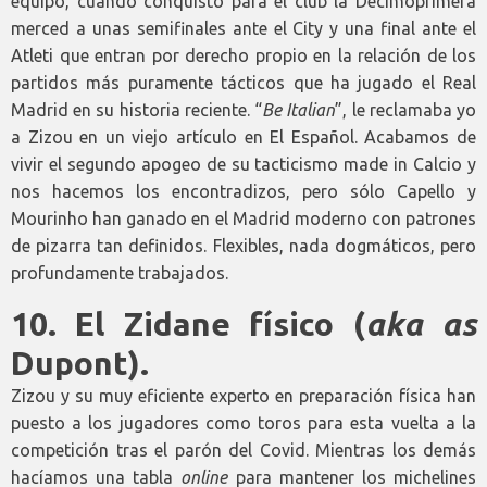
equipo, cuando conquistó para el club la Decimoprimera
merced a unas semifinales ante el City y una final ante el
Atleti que entran por derecho propio en la relación de los
partidos más puramente tácticos que ha jugado el Real
Madrid en su historia reciente. “
Be Italian
”, le reclamaba yo
a Zizou en un viejo artículo en El Español. Acabamos de
vivir el segundo apogeo de su tacticismo made in Calcio y
nos hacemos los encontradizos, pero sólo Capello y
Mourinho han ganado en el Madrid moderno con patrones
de pizarra tan definidos. Flexibles, nada dogmáticos, pero
profundamente trabajados.
10.
El Zidane físico (
aka as
Dupont).
Zizou y su muy eficiente experto en preparación física han
puesto a los jugadores como toros para esta vuelta a la
competición tras el parón del Covid. Mientras los demás
hacíamos una tabla
online
para mantener los michelines