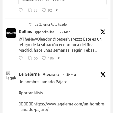
33
92
X
La Galerna Retuiteado
Kollins
@pepekollins
·
29 Mar
@TheNewOjeador
@pepealvarezzz
Este es un
reflejo de la situación económica del Real
Madrid, hace unas semanas, según Tebas…
55
186
X
La Galerna
@lagalerna_
·
29 Mar
Un hombre llamado Pájaro.
#portanálisis
👉🏻👉🏻👉🏻
https://www.lagalerna.com/un-hombre-
llamado-pajaro/