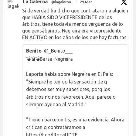
La Galerna
@lagalerna_
·
29 Mar
Si de verdad ha dicho que contrataron a alguien
que HABÍA SIDO VICEPRESIDENTE de los
árbitros, tiene todavía menos vergüenza de lo
que pensábamos. Negreira era vicepresidente
EN ACTIVO en los años de los que hay facturas.
Benito
@_Benito___
💣💣💣Barsa-Negreira
Laporta habla sobre Negreira en El País:
"Siempre he tenido la sensación de q
debemos ser muy superiores, porq los
árbitros no nos favorecen. Aquí parece q
siempre ayudan al Madrid."
"Tienen barcelonitis, es una evidencia. Ahora
critican q contratáramos a
https://t.co/lRqryjUDTE