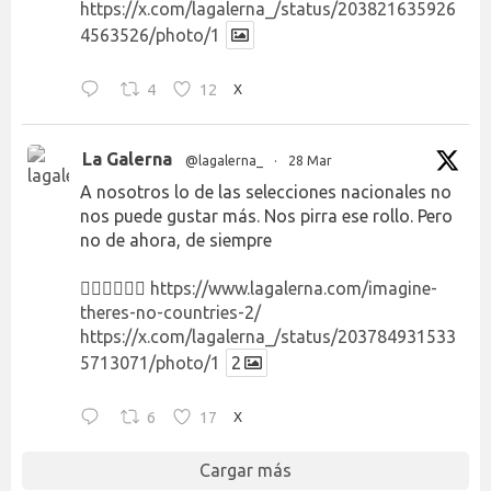
https://x.com/lagalerna_/status/203821635926
4563526/photo/1
4
12
X
La Galerna
@lagalerna_
·
28 Mar
A nosotros lo de las selecciones nacionales no
nos puede gustar más. Nos pirra ese rollo. Pero
no de ahora, de siempre
👉🏻👉🏻👉🏻
https://www.lagalerna.com/imagine-
theres-no-countries-2/
https://x.com/lagalerna_/status/203784931533
5713071/photo/1
2
6
17
X
Cargar más