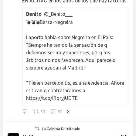
EN ACTIVO en los años de los que hay facturas.
Benito
@_Benito___
💣💣💣Barsa-Negreira
Laporta habla sobre Negreira en El País:
"Siempre he tenido la sensación de q
debemos ser muy superiores, porq los
árbitros no nos favorecen. Aquí parece q
siempre ayudan al Madrid."
"Tienen barcelonitis, es una evidencia. Ahora
critican q contratáramos a
https://t.co/lRqryjUDTE
33
92
X
La Galerna Retuiteado