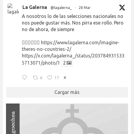
La Galerna
@lagalerna_
·
28 Mar
A nosotros lo de las selecciones nacionales no
nos puede gustar más. Nos pirra ese rollo. Pero
no de ahora, de siempre
👉🏻👉🏻👉🏻
https://www.lagalerna.com/imagine-
theres-no-countries-2/
https://x.com/lagalerna_/status/203784931533
5713071/photo/1
2
6
17
X
Cargar más