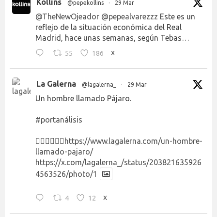
Kollins
@pepekollins
·
29 Mar
@TheNewOjeador
@pepealvarezzz
Este es un
reflejo de la situación económica del Real
Madrid, hace unas semanas, según Tebas…
55
186
X
La Galerna
@lagalerna_
·
29 Mar
Un hombre llamado Pájaro.
#portanálisis
👉🏻👉🏻👉🏻
https://www.lagalerna.com/un-hombre-
llamado-pajaro/
https://x.com/lagalerna_/status/203821635926
4563526/photo/1
4
12
X