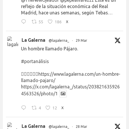
reflejo de la situación económica del Real
Madrid, hace unas semanas, según Tebas…
55
186
X
La Galerna
@lagalerna_
·
29 Mar
Un hombre llamado Pájaro.
#portanálisis
👉🏻👉🏻👉🏻
https://www.lagalerna.com/un-hombre-
llamado-pajaro/
https://x.com/lagalerna_/status/203821635926
4563526/photo/1
4
12
X
La Galerna
@lagalerna_
·
28 Mar