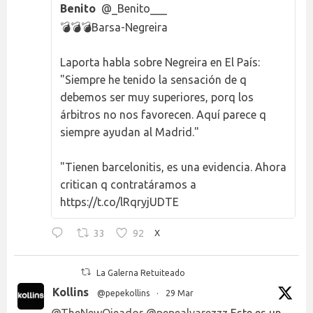
Benito
@_Benito___
💣💣💣Barsa-Negreira
Laporta habla sobre Negreira en El País:
"Siempre he tenido la sensación de q
debemos ser muy superiores, porq los
árbitros no nos favorecen. Aquí parece q
siempre ayudan al Madrid."
"Tienen barcelonitis, es una evidencia. Ahora
critican q contratáramos a
https://t.co/lRqryjUDTE
33
92
X
La Galerna Retuiteado
Kollins
@pepekollins
·
29 Mar
@TheNewOjeador
@pepealvarezzz
Este es un