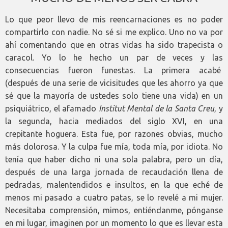
Lo que peor llevo de mis reencarnaciones es no poder
compartirlo con nadie. No sé si me explico. Uno no va por
ahí comentando que en otras vidas ha sido trapecista o
caracol. Yo lo he hecho un par de veces y las
consecuencias fueron funestas. La primera acabé
(después de una serie de vicisitudes que les ahorro ya que
sé que la mayoría de ustedes solo tiene una vida) en un
psiquiátrico, el afamado
Institut Mental de la Santa Creu
, y
la segunda, hacia mediados del siglo XVI, en una
crepitante hoguera. Esta fue, por razones obvias, mucho
más dolorosa. Y la culpa fue mía, toda mía, por idiota. No
tenía que haber dicho ni una sola palabra, pero un día,
después de una larga jornada de recaudación llena de
pedradas, malentendidos e insultos, en la que eché de
menos mi pasado a cuatro patas, se lo revelé a mi mujer.
Necesitaba comprensión, mimos, entiéndanme, pónganse
en mi lugar, imaginen por un momento lo que es llevar esta