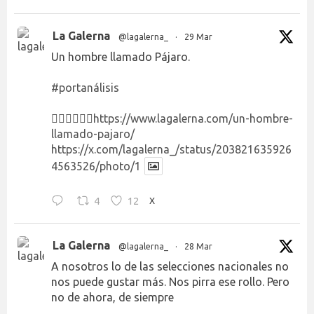
La Galerna
@lagalerna_
·
29 Mar
Un hombre llamado Pájaro.
#portanálisis
👉🏻👉🏻👉🏻
https://www.lagalerna.com/un-hombre-
llamado-pajaro/
https://x.com/lagalerna_/status/203821635926
4563526/photo/1
4
12
X
La Galerna
@lagalerna_
·
28 Mar
A nosotros lo de las selecciones nacionales no
nos puede gustar más. Nos pirra ese rollo. Pero
no de ahora, de siempre