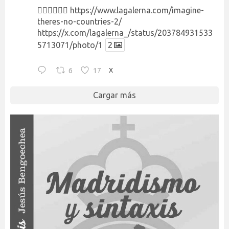
👉🏻👉🏻👉🏻
https://www.lagalerna.com/imagine-
theres-no-countries-2/
https://x.com/lagalerna_/status/203784931533
5713071/photo/1
2
6
17
X
Cargar más