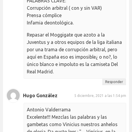
PALABRAS CLAVE:
Corrupción arbitral ( con y sin VAR)
Prensa cómplice
Infamia deontológica.
Repasar el Moggigate que azoto a la
Juventus y a otros equipos de la liga italiana
por una trama de corrupción arbitral, pero
aquí en España eso es imposible¿ o no?, lo
único blanco e impoluto es la camiseta Del
Real Madrid.
Responder
Hugo González
5 diciembre, 2021 a las 1:54 pm
Antonio Valderrama
Excelente!!! Mezclas las palabras y las
gambetas como Vinicius nuestros anhelos
de gloria. Da gusto leer : " ... Vinícius, en la