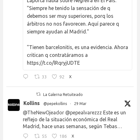
Laporta habla sobre Negreira en El País:
"Siempre he tenido la sensación de q
debemos ser muy superiores, porq los
árbitros no nos favorecen. Aquí parece q
siempre ayudan al Madrid."
"Tienen barcelonitis, es una evidencia. Ahora
critican q contratáramos a
https://t.co/lRqryjUDTE
33
92
X
La Galerna Retuiteado
Kollins
@pepekollins
·
29 Mar
@TheNewOjeador
@pepealvarezzz
Este es un
reflejo de la situación económica del Real
Madrid, hace unas semanas, según Tebas…
55
186
X