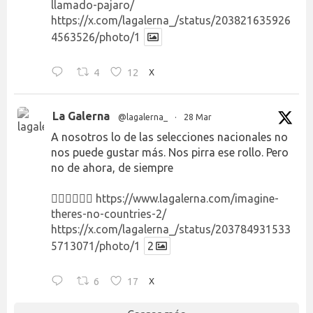
llamado-pajaro/
https://x.com/lagalerna_/status/203821635926
4563526/photo/1
4
12
X
La Galerna
@lagalerna_
·
28 Mar
A nosotros lo de las selecciones nacionales no
nos puede gustar más. Nos pirra ese rollo. Pero
no de ahora, de siempre
👉🏻👉🏻👉🏻
https://www.lagalerna.com/imagine-
theres-no-countries-2/
https://x.com/lagalerna_/status/203784931533
5713071/photo/1
2
6
17
X