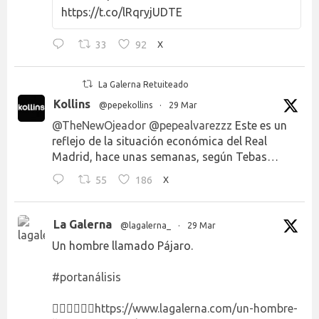
https://t.co/lRqryjUDTE
33
92
X
La Galerna Retuiteado
Kollins
@pepekollins
·
29 Mar
@TheNewOjeador
@pepealvarezzz
Este es un
reflejo de la situación económica del Real
Madrid, hace unas semanas, según Tebas…
55
186
X
La Galerna
@lagalerna_
·
29 Mar
Un hombre llamado Pájaro.
#portanálisis
👉🏻👉🏻👉🏻
https://www.lagalerna.com/un-hombre-