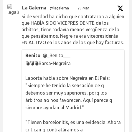
La Galerna
@lagalerna_
·
29 Mar
Si de verdad ha dicho que contrataron a alguien
que HABÍA SIDO VICEPRESIDENTE de los
árbitros, tiene todavía menos vergüenza de lo
que pensábamos. Negreira era vicepresidente
EN ACTIVO en los años de los que hay facturas.
Benito
@_Benito___
💣💣💣Barsa-Negreira
Laporta habla sobre Negreira en El País:
"Siempre he tenido la sensación de q
debemos ser muy superiores, porq los
árbitros no nos favorecen. Aquí parece q
siempre ayudan al Madrid."
"Tienen barcelonitis, es una evidencia. Ahora
critican q contratáramos a