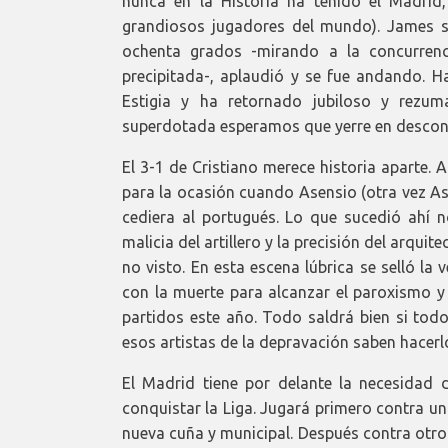
nunca en la Historia ha tenido el Madri
grandiosos jugadores del mundo). James se
ochenta grados -mirando a la concurrenc
precipitada-, aplaudió y se fue andando. H
Estigia y ha retornado jubiloso y rez
superdotada esperamos que yerre en descont
El 3-1 de Cristiano merece historia aparte.
para la ocasión cuando Asensio (otra vez As
cediera al portugués. Lo que sucedió ahí n
malicia del artillero y la precisión del arqui
no visto. En esta escena lúbrica se selló la
con la muerte para alcanzar el paroxismo 
partidos este año. Todo saldrá bien si tod
esos artistas de la depravación saben hacerl
El Madrid tiene por delante la necesidad 
conquistar la Liga. Jugará primero contra u
nueva cuña y municipal. Después contra otro