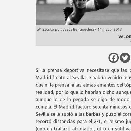
Escrito por:
Jesús Bengoechea
-
14 mayo, 2017
VALOR
Si la prensa deportiva necesitase que las 
Madrid frente al Sevilla le habría venido m
que ni la prensa ni las almas amantes del tó
realidad, por lo que lo habrían dicho aunqu
aunque lo de la pegada se diga de modo 
cumpla. El Madrid facturó setenta minutos d
Sevilla se le subió a las barbas y puso el c
recortó distancias para el 2-1, el mismo j
(uno en trallazo atronador, otro en sutil v