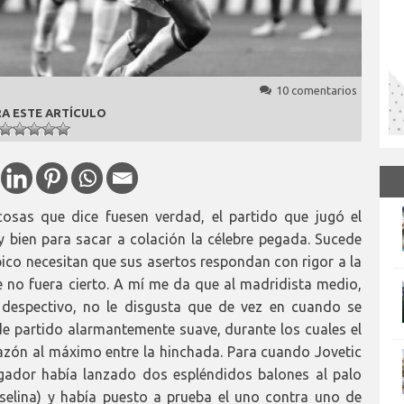
10 comentarios
A ESTE ARTÍCULO
cosas que dice fuesen verdad, el partido que jugó el
uy bien para sacar a colación la célebre pegada. Sucede
pico necesitan que sus asertos respondan con rigor a la
e no fuera cierto. A mí me da que al madridista medio,
despectivo, no le disgusta que de vez en cuando se
e partido alarmantemente suave, durante los cuales el
orazón al máximo entre la hinchada. Para cuando Jovetic
ugador había lanzado dos espléndidos balones al palo
aselina) y había puesto a prueba el uno contra uno de