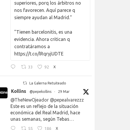
superiores, porq los árbitros no
nos favorecen. Aquí parece q
siempre ayudan al Madrid."
"Tienen barcelonitis, es una
evidencia. Ahora critican q
contratáramos a
https://t.co/lRqryjUDTE
33
92
X
La Galerna Retuiteado
Kollins
@pepekollins
·
29 Mar
@TheNewOjeador
@pepealvarezzz
Este es un reflejo de la situación
económica del Real Madrid, hace
unas semanas, según Tebas…
55
186
X