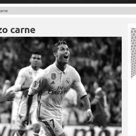
carne
zo carne