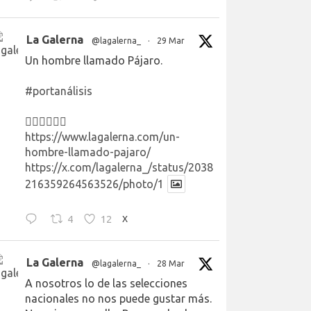
La Galerna
@lagalerna_
·
29 Mar
Un hombre llamado Pájaro.
#portanálisis
👉🏻👉🏻👉🏻
https://www.lagalerna.com/un-
hombre-llamado-pajaro/
https://x.com/lagalerna_/status/2038
216359264563526/photo/1
4
12
X
La Galerna
@lagalerna_
·
28 Mar
A nosotros lo de las selecciones
nacionales no nos puede gustar más.