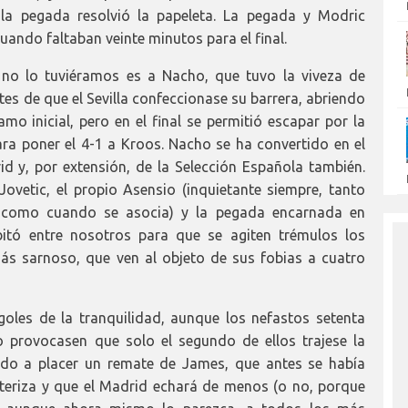
e la pegada resolvió la papeleta. La pegada y Modric
ando faltaban veinte minutos para el final.
 no lo tuviéramos es a Nacho, que tuvo la viveza de
tes de que el Sevilla confeccionase su barrera, abriendo
mo inicial, pero en el final se permitió escapar por la
a poner el 4-1 a Kroos. Nacho se ha convertido en el
d y, por extensión, de la Selección Española también.
ovetic, el propio Asensio (inquietante siempre, tanto
al como cuando se asocia) y la pegada encarnada en
bitó entre nosotros para que se agiten trémulos los
ás sarnoso, que ven al objeto de sus fobias a cuatro
 goles de la tranquilidad, aunque los nefastos setenta
 provocasen que solo el segundo de ellos trajese la
ando a placer un remate de James, que antes se había
acteriza y que el Madrid echará de menos (o no, porque