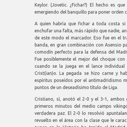
Keylor. (Jovetic. ¿Fichar?) El hecho es qu
emergiendo del banquillo para poner orden cu
A quien habría que fichar a toda costa si
enchufar una falta, más rápido que nadie, an
de este modo el marcador. Eso fue en el tra
banda, en gran combinación con Asensio par
comodín perfecto para la defensa del Madri
Fue posiblemente el mejor del choque con J
cuando se la juega en el lance individu
Crist(ian)o. La pegada se hizo carne y ha
espíritus poseídos por el antimadridismo m
puntos de un deseadísimo título de Liga.
Cristiano, sí, anotó el 2-0 y el 3-1, ambos
primeros minutos del medio campo vikingo
verdadera paz. El 2-0 lo resolvió apuntal
revuelto en el área con la clase que le car