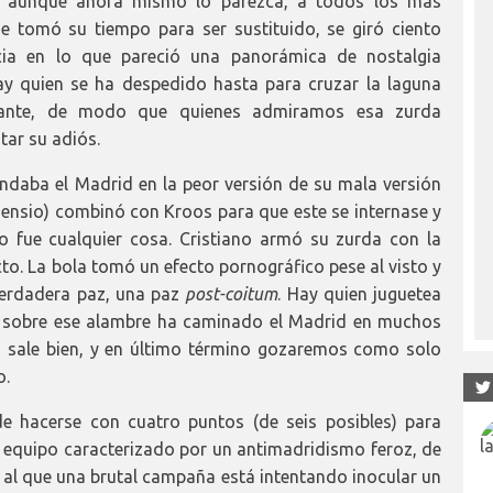
d, aunque ahora mismo lo parezca, a todos los más
 tomó su tiempo para ser sustituido, se giró ciento
ia en lo que pareció una panorámica de nostalgia
ay quien se ha despedido hasta para cruzar la laguna
umante, de modo que quienes admiramos esa zurda
ar su adiós.
 Andaba el Madrid en la peor versión de su mala versión
ensio) combinó con Kroos para que este se internase y
o fue cualquier cosa. Cristiano armó su zurda con la
tecto. La bola tomó un efecto pornográfico pese al visto y
 verdadera paz, una paz
post-coitum
. Hay quien juguetea
y sobre ese alambre ha caminado el Madrid en muchos
o sale bien, y en último término gozaremos como solo
o.
de hacerse con cuatro puntos (de seis posibles) para
n equipo caracterizado por un antimadridismo feroz, de
 al que una brutal campaña está intentando inocular un