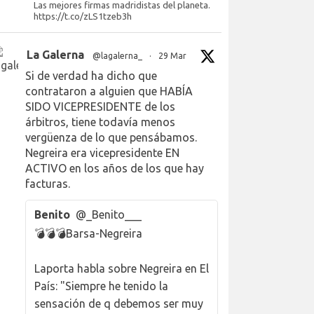
Las mejores firmas madridistas del planeta.
https://t.co/zLS1tzeb3h
La Galerna
@lagalerna_
·
29 Mar
Si de verdad ha dicho que
contrataron a alguien que HABÍA
SIDO VICEPRESIDENTE de los
árbitros, tiene todavía menos
vergüenza de lo que pensábamos.
Negreira era vicepresidente EN
ACTIVO en los años de los que hay
facturas.
Benito
@_Benito___
💣💣💣Barsa-Negreira
Laporta habla sobre Negreira en El
País: "Siempre he tenido la
sensación de q debemos ser muy