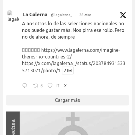
La Galerna
@lagalerna_
·
28 Mar
A nosotros lo de las selecciones nacionales no
nos puede gustar más. Nos pirra ese rollo. Pero
no de ahora, de siempre
👉🏻👉🏻👉🏻
https://www.lagalerna.com/imagine-
theres-no-countries-2/
https://x.com/lagalerna_/status/203784931533
5713071/photo/1
2
6
17
X
Cargar más