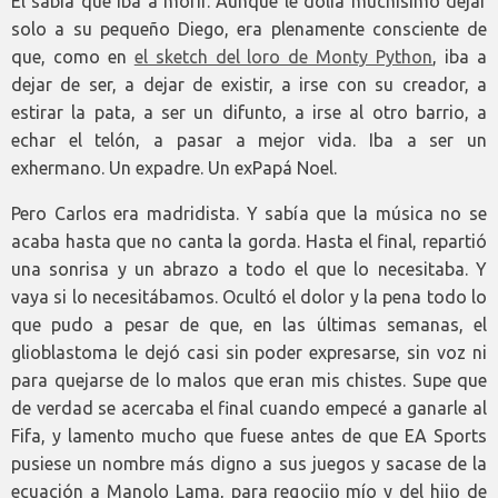
Él sabía que iba a morir. Aunque le dolía muchísimo dejar
solo a su pequeño Diego, era plenamente consciente de
que, como en
el sketch del loro de Monty Python
, iba a
dejar de ser, a dejar de existir, a irse con su creador, a
estirar la pata, a ser un difunto, a irse al otro barrio, a
echar el telón, a pasar a mejor vida. Iba a ser un
exhermano. Un expadre. Un exPapá Noel.
Pero Carlos era madridista. Y sabía que la música no se
acaba hasta que no canta la gorda. Hasta el final, repartió
una sonrisa y un abrazo a todo el que lo necesitaba. Y
vaya si lo necesitábamos. Ocultó el dolor y la pena todo lo
que pudo a pesar de que, en las últimas semanas, el
glioblastoma le dejó casi sin poder expresarse, sin voz ni
para quejarse de lo malos que eran mis chistes. Supe que
de verdad se acercaba el final cuando empecé a ganarle al
Fifa, y lamento mucho que fuese antes de que EA Sports
pusiese un nombre más digno a sus juegos y sacase de la
ecuación a Manolo Lama, para regocijo mío y del hijo de