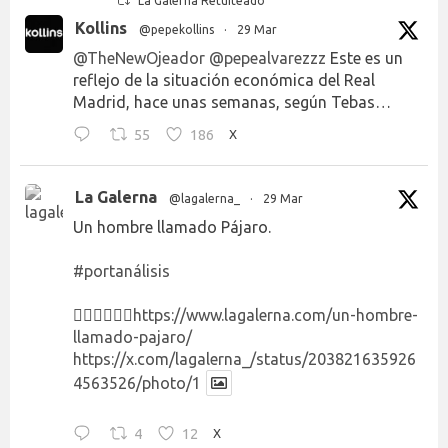
La Galerna Retuiteado
Kollins
@pepekollins
·
29 Mar
@TheNewOjeador
@pepealvarezzz
Este es un
reflejo de la situación económica del Real
Madrid, hace unas semanas, según Tebas…
55
186
X
La Galerna
@lagalerna_
·
29 Mar
Un hombre llamado Pájaro.
#portanálisis
👉🏻👉🏻👉🏻
https://www.lagalerna.com/un-hombre-
llamado-pajaro/
https://x.com/lagalerna_/status/203821635926
4563526/photo/1
4
12
X