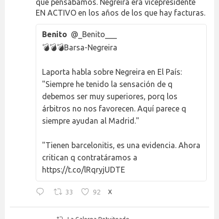
que pensábamos. Negreira era vicepresidente
EN ACTIVO en los años de los que hay facturas.
Benito
@_Benito___
💣💣💣Barsa-Negreira
Laporta habla sobre Negreira en El País:
"Siempre he tenido la sensación de q
debemos ser muy superiores, porq los
árbitros no nos favorecen. Aquí parece q
siempre ayudan al Madrid."
"Tienen barcelonitis, es una evidencia. Ahora
critican q contratáramos a
https://t.co/lRqryjUDTE
33
92
X