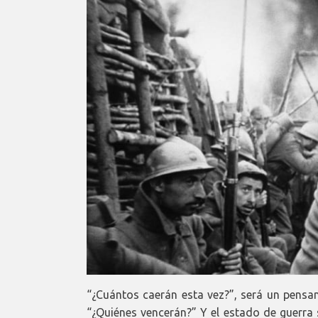
“¿Cuántos caerán esta vez?”, será un pensa
“¿Quiénes vencerán?” Y el estado de guerra s