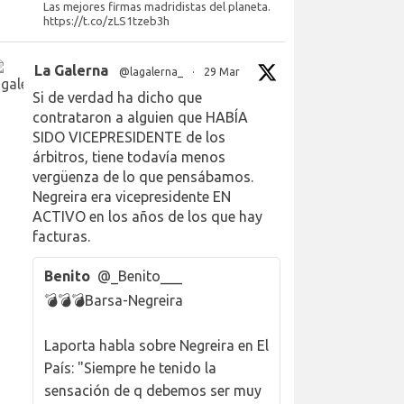
Las mejores firmas madridistas del planeta.
https://t.co/zLS1tzeb3h
La Galerna
@lagalerna_
·
29 Mar
Si de verdad ha dicho que
contrataron a alguien que HABÍA
SIDO VICEPRESIDENTE de los
árbitros, tiene todavía menos
vergüenza de lo que pensábamos.
Negreira era vicepresidente EN
ACTIVO en los años de los que hay
facturas.
Benito
@_Benito___
💣💣💣Barsa-Negreira
Laporta habla sobre Negreira en El
País: "Siempre he tenido la
sensación de q debemos ser muy