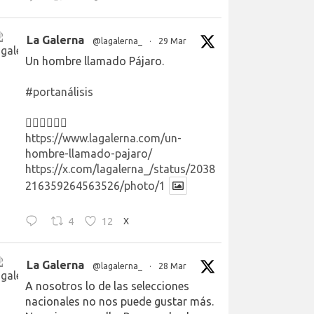
La Galerna
@lagalerna_
·
29 Mar
Un hombre llamado Pájaro.
#portanálisis
👉🏻👉🏻👉🏻
https://www.lagalerna.com/un-
hombre-llamado-pajaro/
https://x.com/lagalerna_/status/2038
216359264563526/photo/1
4
12
X
La Galerna
@lagalerna_
·
28 Mar
A nosotros lo de las selecciones
nacionales no nos puede gustar más.