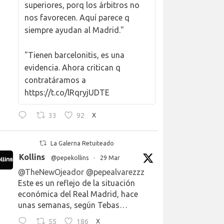
superiores, porq los árbitros no
nos favorecen. Aquí parece q
siempre ayudan al Madrid."
"Tienen barcelonitis, es una
evidencia. Ahora critican q
contratáramos a
https://t.co/lRqryjUDTE
33
92
X
La Galerna Retuiteado
Kollins
@pepekollins
·
29 Mar
@TheNewOjeador
@pepealvarezzz
Este es un reflejo de la situación
económica del Real Madrid, hace
unas semanas, según Tebas…
55
186
X