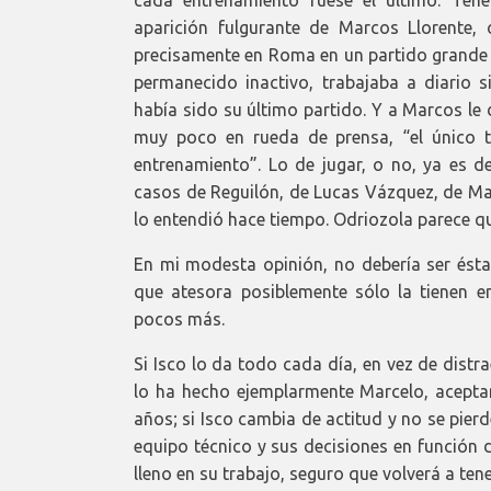
cada entrenamiento fuese el último. Ten
aparición fulgurante de Marcos Llorente, 
precisamente en Roma en un partido grande y
permanecido inactivo, trabajaba a diario
había sido su último partido. Y a Marcos le 
muy poco en rueda de prensa, “el único t
entrenamiento”. Lo de jugar, o no, ya es d
casos de Reguilón, de Lucas Vázquez, de Mar
lo entendió hace tiempo. Odriozola parece q
En mi modesta opinión, no debería ser ésta
que atesora posiblemente sólo la tienen e
pocos más.
Si Isco lo da todo cada día, en vez de distr
lo ha hecho ejemplarmente Marcelo, acepta
años; si Isco cambia de actitud y no se pierd
equipo técnico y sus decisiones en función de
lleno en su trabajo, seguro que volverá a te