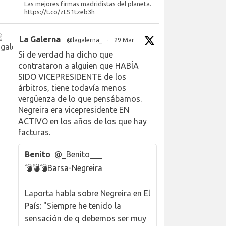
Las mejores firmas madridistas del planeta.
https://t.co/zLS1tzeb3h
La Galerna
@lagalerna_
·
29 Mar
Si de verdad ha dicho que
contrataron a alguien que HABÍA
SIDO VICEPRESIDENTE de los
árbitros, tiene todavía menos
vergüenza de lo que pensábamos.
Negreira era vicepresidente EN
ACTIVO en los años de los que hay
facturas.
Benito
@_Benito___
💣💣💣Barsa-Negreira
Laporta habla sobre Negreira en El
País: "Siempre he tenido la
sensación de q debemos ser muy