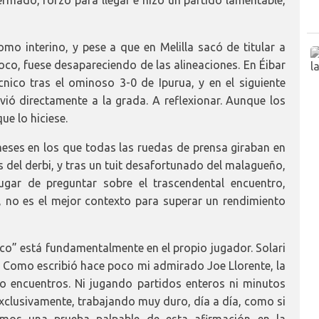
ermado, forzó para llegar e hizo un partido lamentable,
mo interino, y pese a que en Melilla sacó de titular a
oco, fuese desapareciendo de las alineaciones. En Éibar
cnico tras el ominoso 3-0 de Ipurua, y en el siguiente
nvió directamente a la grada. A reflexionar. Aunque los
ue lo hiciese.
eses en los que todas las ruedas de prensa giraban en
s del derbi, y tras un tuit desafortunado del malagueño,
ugar de preguntar sobre el trascendental encuentro,
, no es el mejor contexto para superar un rendimiento
sco” está fundamentalmente en el propio jugador. Solari
o. Como escribió hace poco mi admirado Joe Llorente, la
 encuentros. Ni jugando partidos enteros ni minutos
 exclusivamente, trabajando muy duro, día a día, como si