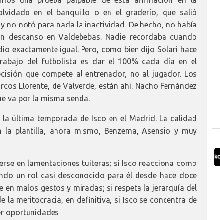
emos una prueba palpable de esta afirmación en la
olvidado en el banquillo o en el graderío, que salió
 no notó para nada la inactividad. De hecho, no había
 sin descanso en Valdebebas. Nadie recordaba cuando
dio exactamente igual. Pero, como bien dijo Solari hace
rabajo del futbolista es dar el 100% cada día en el
ecisión que compete al entrenador, no al jugador. Los
cos Llorente, de Valverde, están ahí. Nacho Fernández
ue va por la misma senda.
 la última temporada de Isco en el Madrid. La calidad
n la plantilla, ahora mismo, Benzema, Asensio y muy
aerse en lamentaciones tuiteras; si Isco reacciona como
ndo un rol casi desconocido para él desde hace doce
e en malos gestos y miradas; si respeta la jerarquía del
 la meritocracia, en definitiva, si Isco se concentra de
ner oportunidades