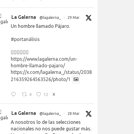
La Galerna
@lagalerna_
·
29 Mar
Un hombre llamado Pájaro.
#portanálisis
👉🏻👉🏻👉🏻
https://www.lagalerna.com/un-
hombre-llamado-pajaro/
https://x.com/lagalerna_/status/2038
216359264563526/photo/1
4
12
X
La Galerna
@lagalerna_
·
28 Mar
A nosotros lo de las selecciones
nacionales no nos puede gustar más.