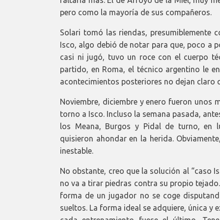
faltaría más. El de Arroyo de la Miel, muy m
pero como la mayoría de sus compañeros.
Solari tomó las riendas, presumiblemente co
Isco, algo debió de notar para que, poco a p
casi ni jugó, tuvo un roce con el cuerpo té
partido, en Roma, el técnico argentino le e
acontecimientos posteriores no dejan claro q
Noviembre, diciembre y enero fueron unos m
torno a Isco. Incluso la semana pasada, ante
los Meana, Burgos y Pidal de turno, en l
quisieron ahondar en la herida. Obviamente
inestable.
No obstante, creo que la solución al “caso I
no va a tirar piedras contra su propio tejad
forma de un jugador no se coge disputando
sueltos. La forma ideal se adquiere, única y