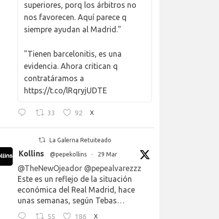
superiores, porq los árbitros no
nos favorecen. Aquí parece q
siempre ayudan al Madrid."
"Tienen barcelonitis, es una
evidencia. Ahora critican q
contratáramos a
https://t.co/lRqryjUDTE
33
92
X
La Galerna Retuiteado
Kollins
@pepekollins
·
29 Mar
@TheNewOjeador
@pepealvarezzz
Este es un reflejo de la situación
económica del Real Madrid, hace
unas semanas, según Tebas…
55
186
X