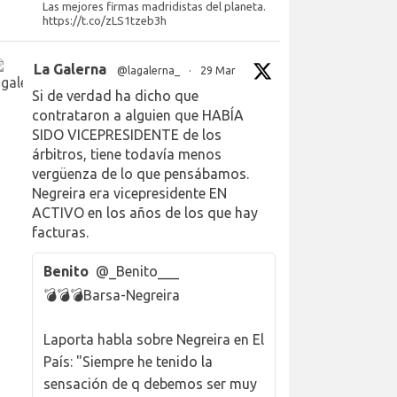
Las mejores firmas madridistas del planeta.
https://t.co/zLS1tzeb3h
La Galerna
@lagalerna_
·
29 Mar
Si de verdad ha dicho que
contrataron a alguien que HABÍA
SIDO VICEPRESIDENTE de los
árbitros, tiene todavía menos
vergüenza de lo que pensábamos.
Negreira era vicepresidente EN
ACTIVO en los años de los que hay
facturas.
Benito
@_Benito___
💣💣💣Barsa-Negreira
Laporta habla sobre Negreira en El
País: "Siempre he tenido la
sensación de q debemos ser muy