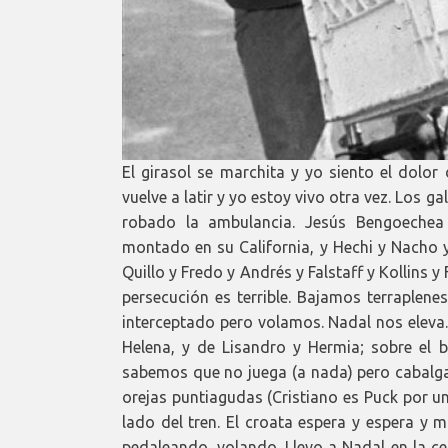
El girasol se marchita y yo siento el dolor d
vuelve a latir y yo estoy vivo otra vez. Los g
robado la ambulancia. Jesús Bengoechea
montado en su California, y Hechi y Nacho 
Quillo y Fredo y Andrés y Falstaff y Kollins y
persecución es terrible. Bajamos terraplen
interceptado pero volamos. Nadal nos eleva.
Helena, y de Lisandro y Hermia; sobre el
sabemos que no juega (a nada) pero cabalga.
orejas puntiagudas (Cristiano es Puck por u
lado del tren. El croata espera y espera y 
pedaleando, volando. Llevo a Nadal en la ce