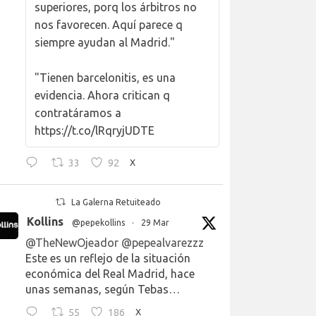
superiores, porq los árbitros no
nos favorecen. Aquí parece q
siempre ayudan al Madrid."
"Tienen barcelonitis, es una
evidencia. Ahora critican q
contratáramos a
https://t.co/lRqryjUDTE
33
92
X
La Galerna Retuiteado
Kollins
@pepekollins
·
29 Mar
@TheNewOjeador
@pepealvarezzz
Este es un reflejo de la situación
económica del Real Madrid, hace
unas semanas, según Tebas…
55
186
X