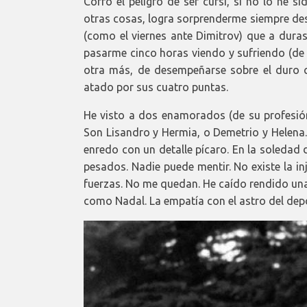
Corro el peligro de ser cursi, si no lo he 
otras cosas, logra sorprenderme siempre des
(como el viernes ante Dimitrov) que a dur
pasarme cinco horas viendo y sufriendo (de 
otra más, de desempeñarse sobre el duro 
atado por sus cuatro puntas.
He visto a dos enamorados (de su profesión
Son Lisandro y Hermia, o Demetrio y Helena.
enredo con un detalle pícaro. En la soledad d
pesados. Nadie puede mentir. No existe la in
fuerzas. No me quedan. He caído rendido un
como Nadal. La empatía con el astro del depo