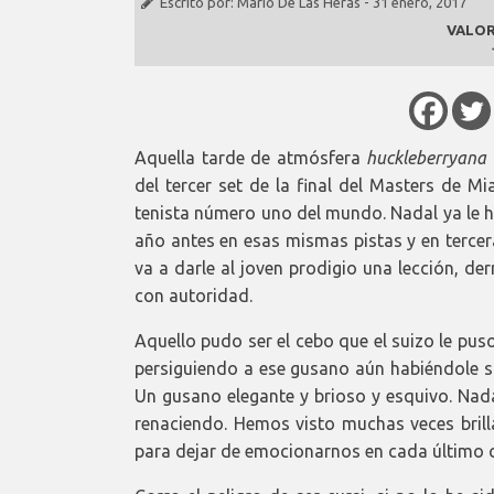
Escrito por:
Mario De Las Heras
-
31 enero, 2017
VALOR
Aquella tarde de atmósfera
huckleberryana
del tercer set de la final del Masters de Mi
tenista número uno del mundo. Nadal ya le 
año antes en esas mismas pistas y en tercer
va a darle al joven prodigio una lección, de
con autoridad.
Aquello pudo ser el cebo que el suizo le pus
persiguiendo a ese gusano aún habiéndole s
Un gusano elegante y brioso y esquivo. Nada
renaciendo. Hemos visto muchas veces brill
para dejar de emocionarnos en cada último 