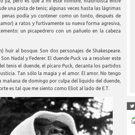
sido ya, pero es que a mí este hombre, madridista entre
de una pista de tenis; algunas veces hasta las lágrimas
as penas podía yo contener como un tonto, después de
amor) a ratos y furtivamente su nueva forma agresiva,
cemento: un picapedrero con un pañuelo en la cabeza
) huir al bosque. Son dos personajes de Shakespeare.
 Son Nadal y Federer. El duende Puck va a resolver este
el tenis el duende, el pícaro Puck, decanta los partidos
justicia. Tan sólo la magia y el amor. El amor. No tengo
a mañana de domingo por culpa del líquido del duende,
rte es tal que me siento como Eliot al lado de E.T.