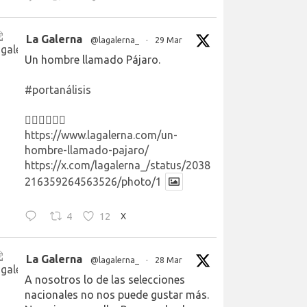
La Galerna
@lagalerna_
·
29 Mar
Un hombre llamado Pájaro.
#portanálisis
👉🏻👉🏻👉🏻
https://www.lagalerna.com/un-
hombre-llamado-pajaro/
https://x.com/lagalerna_/status/2038
216359264563526/photo/1
4
12
X
La Galerna
@lagalerna_
·
28 Mar
A nosotros lo de las selecciones
nacionales no nos puede gustar más.