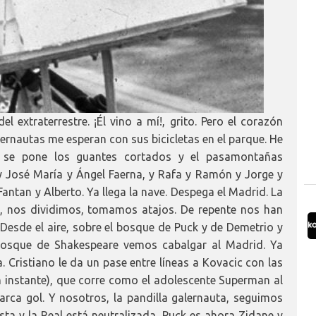
el extraterrestre. ¡Él vino a mí!, grito. Pero el corazón
alernautas me esperan con sus bicicletas en el parque. He
 se pone los guantes cortados y el pasamontañas
y José María y Ángel Faerna, y Rafa y Ramón y Jorge y
 Fantan y Alberto. Ya llega la nave. Despega el Madrid. La
es, nos dividimos, tomamos atajos. De repente nos han
Desde el aire, sobre el bosque de Puck y de Demetrio y
 bosque de Shakespeare vemos cabalgar al Madrid. Ya
 Cristiano le da un pase entre líneas a Kovacic con las
n instante), que corre como el adolescente Superman al
marca gol. Y nosotros, la pandilla galernauta, seguimos
sta y la Real está neutralizada. Puck es ahora Zidane y