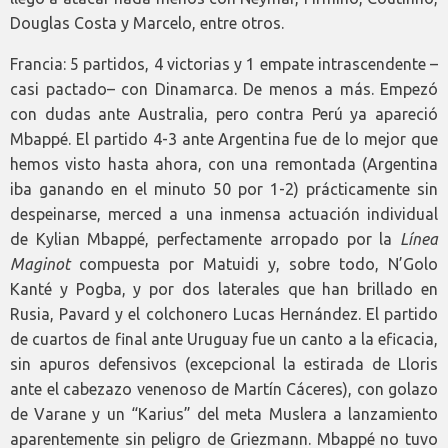
Douglas Costa y Marcelo, entre otros.
Francia: 5 partidos, 4 victorias y 1 empate intrascendente –
casi pactado– con Dinamarca. De menos a más. Empezó
con dudas ante Australia, pero contra Perú ya apareció
Mbappé. El partido 4-3 ante Argentina fue de lo mejor que
hemos visto hasta ahora, con una remontada (Argentina
iba ganando en el minuto 50 por 1-2) prácticamente sin
despeinarse, merced a una inmensa actuación individual
de Kylian Mbappé, perfectamente arropado por la
Línea
Maginot
compuesta por Matuidi y, sobre todo, N’Golo
Kanté y Pogba, y por dos laterales que han brillado en
Rusia, Pavard y el colchonero Lucas Hernández. El partido
de cuartos de final ante Uruguay fue un canto a la eficacia,
sin apuros defensivos (excepcional la estirada de Lloris
ante el cabezazo venenoso de Martín Cáceres), con golazo
de Varane y un “Karius” del meta Muslera a lanzamiento
aparentemente sin peligro de Griezmann. Mbappé no tuvo