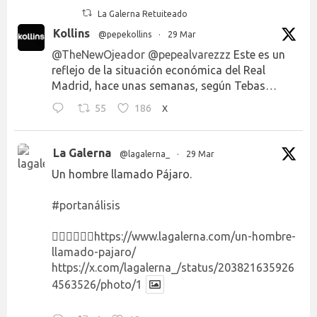
La Galerna Retuiteado
Kollins
@pepekollins
·
29 Mar
@TheNewOjeador
@pepealvarezzz
Este es un
reflejo de la situación económica del Real
Madrid, hace unas semanas, según Tebas…
55
186
X
La Galerna
@lagalerna_
·
29 Mar
Un hombre llamado Pájaro.
#portanálisis
👉🏻👉🏻👉🏻
https://www.lagalerna.com/un-hombre-
llamado-pajaro/
https://x.com/lagalerna_/status/203821635926
4563526/photo/1