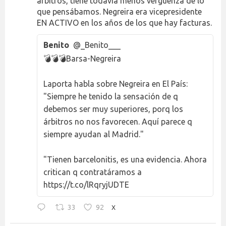
árbitros, tiene todavía menos vergüenza de lo
que pensábamos. Negreira era vicepresidente
EN ACTIVO en los años de los que hay facturas.
Benito
@_Benito___
💣💣💣Barsa-Negreira
Laporta habla sobre Negreira en El País:
"Siempre he tenido la sensación de q
debemos ser muy superiores, porq los
árbitros no nos favorecen. Aquí parece q
siempre ayudan al Madrid."
"Tienen barcelonitis, es una evidencia. Ahora
critican q contratáramos a
https://t.co/lRqryjUDTE
33
92
X