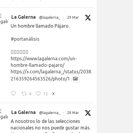
La Galerna
@lagalerna_
·
29 Mar
Un hombre llamado Pájaro.
#portanálisis
👉🏻👉🏻👉🏻
https://www.lagalerna.com/un-
hombre-llamado-pajaro/
https://x.com/lagalerna_/status/2038
216359264563526/photo/1
4
12
X
La Galerna
@lagalerna_
·
28 Mar
A nosotros lo de las selecciones
nacionales no nos puede gustar más.