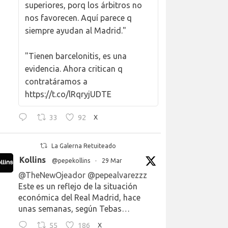
superiores, porq los árbitros no
nos favorecen. Aquí parece q
siempre ayudan al Madrid."
"Tienen barcelonitis, es una
evidencia. Ahora critican q
contratáramos a
https://t.co/lRqryjUDTE
33
92
X
La Galerna Retuiteado
Kollins
@pepekollins
·
29 Mar
@TheNewOjeador
@pepealvarezzz
Este es un reflejo de la situación
económica del Real Madrid, hace
unas semanas, según Tebas…
55
186
X