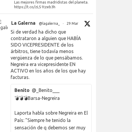
Las mejores firmas madridistas del planeta.
https://t.co/zLS1tzeb3h
La Galerna
@lagalerna_
·
29 Mar
Si de verdad ha dicho que
contrataron a alguien que HABÍA
SIDO VICEPRESIDENTE de los
árbitros, tiene todavía menos
vergüenza de lo que pensábamos.
Negreira era vicepresidente EN
ACTIVO en los años de los que hay
facturas.
Benito
@_Benito___
💣💣💣Barsa-Negreira
Laporta habla sobre Negreira en El
País: "Siempre he tenido la
sensación de q debemos ser muy