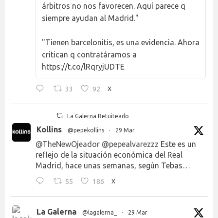
árbitros no nos favorecen. Aquí parece q
siempre ayudan al Madrid."
"Tienen barcelonitis, es una evidencia. Ahora
critican q contratáramos a
https://t.co/lRqryjUDTE
33
92
X
La Galerna Retuiteado
Kollins
@pepekollins
·
29 Mar
@TheNewOjeador
@pepealvarezzz
Este es un
reflejo de la situación económica del Real
Madrid, hace unas semanas, según Tebas…
55
186
X
La Galerna
@lagalerna_
·
29 Mar