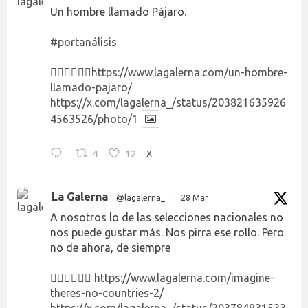
Un hombre llamado Pájaro.
#portanálisis
👉🏻👉🏻👉🏻
https://www.lagalerna.com/un-hombre-
llamado-pajaro/
https://x.com/lagalerna_/status/203821635926
4563526/photo/1
4
12
X
La Galerna
@lagalerna_
·
28 Mar
A nosotros lo de las selecciones nacionales no
nos puede gustar más. Nos pirra ese rollo. Pero
no de ahora, de siempre
👉🏻👉🏻👉🏻
https://www.lagalerna.com/imagine-
theres-no-countries-2/
https://x.com/lagalerna_/status/203784931533