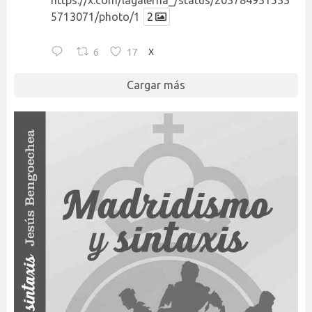
5713071/photo/1
2
6
17
X
Cargar más