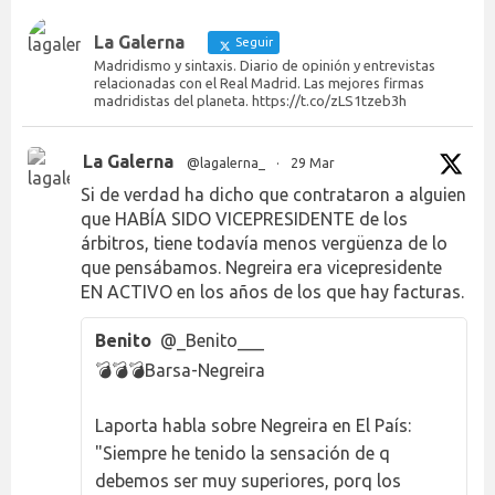
La Galerna
Seguir
Madridismo y sintaxis. Diario de opinión y entrevistas
relacionadas con el Real Madrid. Las mejores firmas
madridistas del planeta. https://t.co/zLS1tzeb3h
La Galerna
@lagalerna_
·
29 Mar
Si de verdad ha dicho que contrataron a alguien
que HABÍA SIDO VICEPRESIDENTE de los
árbitros, tiene todavía menos vergüenza de lo
que pensábamos. Negreira era vicepresidente
EN ACTIVO en los años de los que hay facturas.
Benito
@_Benito___
💣💣💣Barsa-Negreira
Laporta habla sobre Negreira en El País:
"Siempre he tenido la sensación de q
debemos ser muy superiores, porq los