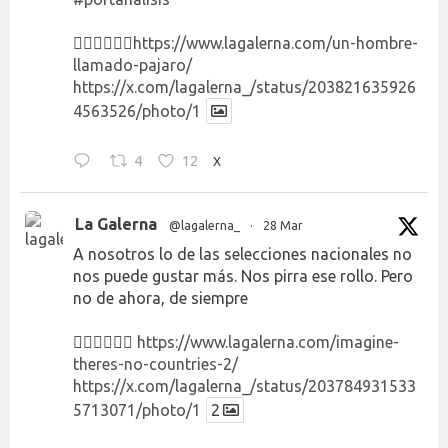
👉🏻👉🏻👉🏻
https://www.lagalerna.com/un-hombre-
llamado-pajaro/
https://x.com/lagalerna_/status/203821635926
4563526/photo/1
4
12
X
La Galerna
@lagalerna_
·
28 Mar
A nosotros lo de las selecciones nacionales no
nos puede gustar más. Nos pirra ese rollo. Pero
no de ahora, de siempre
👉🏻👉🏻👉🏻
https://www.lagalerna.com/imagine-
theres-no-countries-2/
https://x.com/lagalerna_/status/203784931533
5713071/photo/1
2