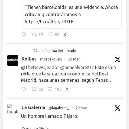
"Tienen barcelonitis, es una evidencia. Ahora
critican q contratáramos a
https://t.co/lRqryjUDTE
33
92
X
La Galerna Retuiteado
Kollins
@pepekollins
·
29 Mar
@TheNewOjeador
@pepealvarezzz
Este es un
reflejo de la situación económica del Real
Madrid, hace unas semanas, según Tebas…
55
186
X
La Galerna
@lagalerna_
·
29 Mar
Un hombre llamado Pájaro.
#portanálisis