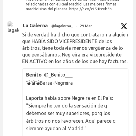
relacionadas con el Real Madrid. Las mejores firmas
madridistas del planeta. https://t.co/zLS1tzeb3h
La Galerna
@lagalerna_
·
29 Mar
Si de verdad ha dicho que contrataron a alguien
que HABÍA SIDO VICEPRESIDENTE de los
árbitros, tiene todavía menos vergüenza de lo
que pensábamos. Negreira era vicepresidente
EN ACTIVO en los años de los que hay facturas.
Benito
@_Benito___
💣💣💣Barsa-Negreira
Laporta habla sobre Negreira en El País:
"Siempre he tenido la sensación de q
debemos ser muy superiores, porq los
árbitros no nos favorecen. Aquí parece q
siempre ayudan al Madrid."