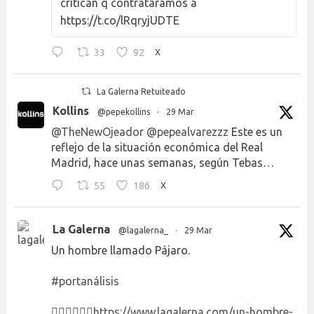
critican q contratáramos a
https://t.co/lRqryjUDTE
33
92
X
La Galerna Retuiteado
Kollins
@pepekollins
·
29 Mar
@TheNewOjeador
@pepealvarezzz
Este es un
reflejo de la situación económica del Real
Madrid, hace unas semanas, según Tebas…
55
186
X
La Galerna
@lagalerna_
·
29 Mar
Un hombre llamado Pájaro.
#portanálisis
👉🏻👉🏻👉🏻
https://www.lagalerna.com/un-hombre-