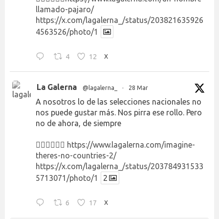
llamado-pajaro/
https://x.com/lagalerna_/status/203821635926
4563526/photo/1
4
12
X
La Galerna
@lagalerna_
·
28 Mar
A nosotros lo de las selecciones nacionales no
nos puede gustar más. Nos pirra ese rollo. Pero
no de ahora, de siempre
👉🏻👉🏻👉🏻
https://www.lagalerna.com/imagine-
theres-no-countries-2/
https://x.com/lagalerna_/status/203784931533
5713071/photo/1
2
6
17
X