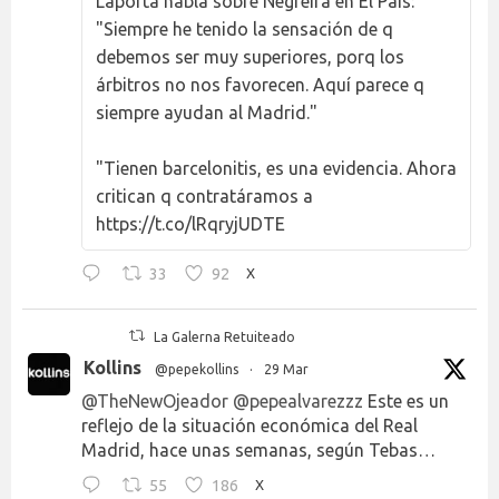
Laporta habla sobre Negreira en El País:
"Siempre he tenido la sensación de q
debemos ser muy superiores, porq los
árbitros no nos favorecen. Aquí parece q
siempre ayudan al Madrid."
"Tienen barcelonitis, es una evidencia. Ahora
critican q contratáramos a
https://t.co/lRqryjUDTE
33
92
X
La Galerna Retuiteado
Kollins
@pepekollins
·
29 Mar
@TheNewOjeador
@pepealvarezzz
Este es un
reflejo de la situación económica del Real
Madrid, hace unas semanas, según Tebas…
55
186
X