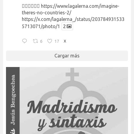
👉🏻👉🏻👉🏻
https://www.lagalerna.com/imagine-
theres-no-countries-2/
https://x.com/lagalerna_/status/203784931533
5713071/photo/1
2
6
17
X
Cargar más