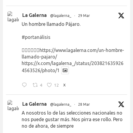
La Galerna
@lagalerna_
·
29 Mar
Un hombre llamado Pájaro.
#portanálisis
👉🏻👉🏻👉🏻
https://www.lagalerna.com/un-hombre-
llamado-pajaro/
https://x.com/lagalerna_/status/203821635926
4563526/photo/1
4
12
X
La Galerna
@lagalerna_
·
28 Mar
A nosotros lo de las selecciones nacionales no
nos puede gustar más. Nos pirra ese rollo. Pero
no de ahora, de siempre