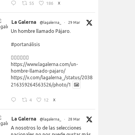
55
186
X
La Galerna
@lagalerna_
·
29 Mar
Un hombre llamado Pájaro.
#portanálisis
👉🏻👉🏻👉🏻
https://www.lagalerna.com/un-
hombre-llamado-pajaro/
https://x.com/lagalerna_/status/2038
216359264563526/photo/1
4
12
X
La Galerna
@lagalerna_
·
28 Mar
A nosotros lo de las selecciones
nacionales no nos puede gustar más.