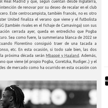
el Real Madrid y que, según cuentan desde Inglaterra,
 intención de renovar por su deseo de recalar en el club
ero. Este centrocampista, también francés, no es otro
er United finaliza el verano que viene y el futbolista
PSG (también rivales en el fichaje de Camavinga) son sus
ración cerrada ayer, queda en entredicho que Pogba
uturo. Sea como fuere, la summeriana blanca de 2022 se
uando Florentino consiguió traer de una tacada a
nso, etc. En esta ocasión, si todo sale bien, las dos
a la próxima década serán
Mbappé y Haaland
. Además,
o que viene (el propio Pogba, Goretzka, Rudiger...) y el
ades de mercado como ha ocurrido en esta ocasión con