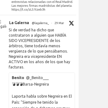
entrevistas relacionadas con el Real Madrid.
Las mejores firmas madridistas del planeta.
https://t.co/zLS1tzeb3h
La Galerna
@lagalerna_
·
29 Mar
Si de verdad ha dicho que
contrataron a alguien que HABÍA
SIDO VICEPRESIDENTE de los
árbitros, tiene todavía menos
vergüenza de lo que pensábamos.
Negreira era vicepresidente EN
ACTIVO en los años de los que hay
facturas.
Benito
@_Benito___
💣💣💣Barsa-Negreira
Laporta habla sobre Negreira en El
País: "Siempre he tenido la