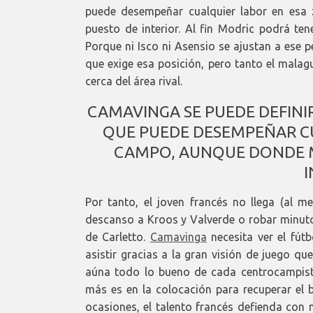
puede desempeñar cualquier labor en esa
puesto de interior. Al fin Modric podrá ten
Porque ni Isco ni Asensio se ajustan a ese p
que exige esa posición, pero tanto el mala
cerca del área rival.
CAMAVINGA SE PUEDE DEFIN
QUE PUEDE DESEMPEÑAR CU
CAMPO, AUNQUE DONDE ME
I
Por tanto, el joven francés no llega (al me
descanso a Kroos y Valverde o robar minuto
de Carletto.
Camavinga
necesita ver el fút
asistir gracias a la gran visión de juego que
aúna todo lo bueno de cada centrocampist
más es en la colocación para recuperar el 
ocasiones, el talento francés defienda con 