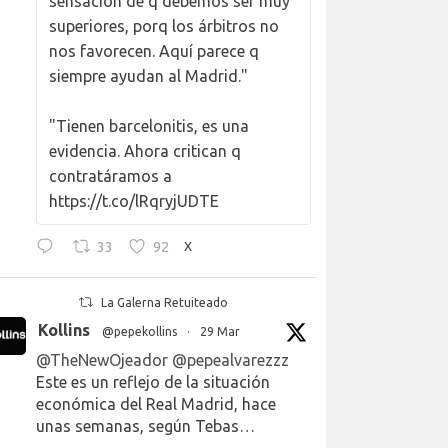
sensación de q debemos ser muy
superiores, porq los árbitros no
nos favorecen. Aquí parece q
siempre ayudan al Madrid."
"Tienen barcelonitis, es una
evidencia. Ahora critican q
contratáramos a
https://t.co/lRqryjUDTE
33
92
X
La Galerna Retuiteado
Kollins
@pepekollins
·
29 Mar
@TheNewOjeador
@pepealvarezzz
Este es un reflejo de la situación
económica del Real Madrid, hace
unas semanas, según Tebas…