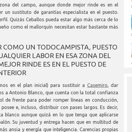
 zona del campo, aunque donde mejor rinde es en el
er un sustituto de garantías especialista en el puesto.
erfil. Quizás Ceballos pueda estar algo más cerca de lo
gueño como el mallorquín necesitan estar bastante más
IR COMO UN TODOCAMPISTA, PUESTO
ALQUIER LABOR EN ESA ZONA DEL
JOR RINDE ES EN EL PUESTO DE
NTERIOR
nos en el plan inicial) para sustituir a
Casemiro
, dar
s a Antonio Blanco, que cuenta con la total confianza
bol de frente para poder romper líneas en conducción,
 posee e, incluso, distribuir con pases largos. Es decir,
a blanco aunque quizá en lo que tenga que aplicarse
balón. Su juventud y entrega hacen que en multitud de
más ansia y energía que inteligencia. Carencias propias