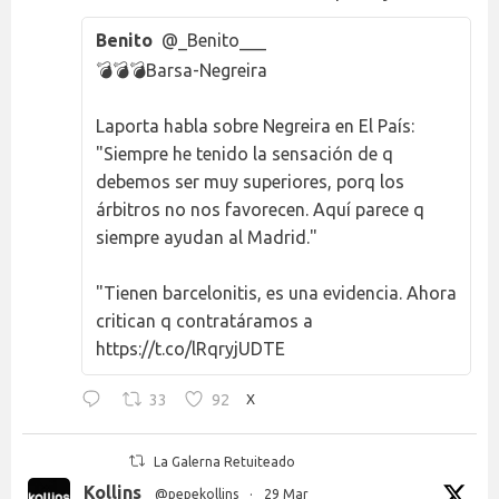
Benito
@_Benito___
💣💣💣Barsa-Negreira
Laporta habla sobre Negreira en El País:
"Siempre he tenido la sensación de q
debemos ser muy superiores, porq los
árbitros no nos favorecen. Aquí parece q
siempre ayudan al Madrid."
"Tienen barcelonitis, es una evidencia. Ahora
critican q contratáramos a
https://t.co/lRqryjUDTE
33
92
X
La Galerna Retuiteado
Kollins
@pepekollins
·
29 Mar