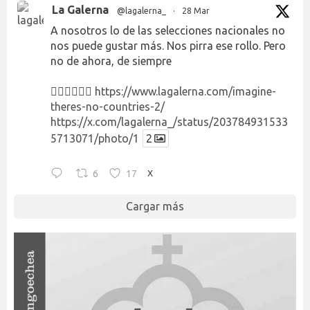
La Galerna
@lagalerna_
·
28 Mar
A nosotros lo de las selecciones nacionales no
nos puede gustar más. Nos pirra ese rollo. Pero
no de ahora, de siempre
👉🏻👉🏻👉🏻
https://www.lagalerna.com/imagine-
theres-no-countries-2/
https://x.com/lagalerna_/status/203784931533
5713071/photo/1
2
6
17
X
Cargar más