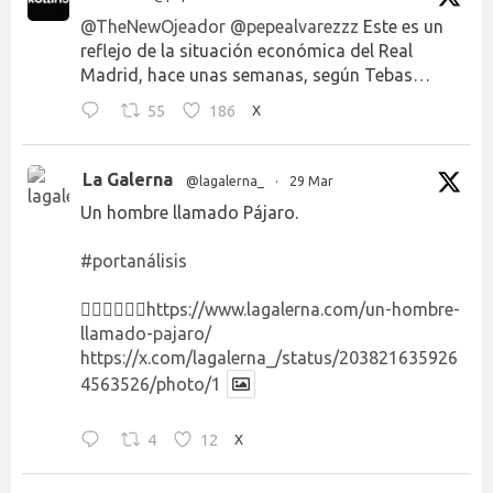
@TheNewOjeador
@pepealvarezzz
Este es un
reflejo de la situación económica del Real
Madrid, hace unas semanas, según Tebas…
55
186
X
La Galerna
@lagalerna_
·
29 Mar
Un hombre llamado Pájaro.
#portanálisis
👉🏻👉🏻👉🏻
https://www.lagalerna.com/un-hombre-
llamado-pajaro/
https://x.com/lagalerna_/status/203821635926
4563526/photo/1
4
12
X