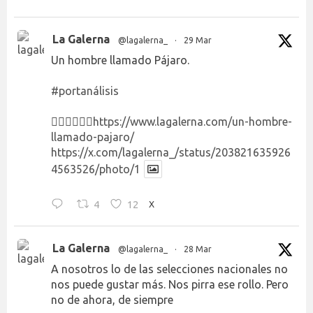
La Galerna
@lagalerna_
·
29 Mar
Un hombre llamado Pájaro.
#portanálisis
👉🏻👉🏻👉🏻
https://www.lagalerna.com/un-hombre-
llamado-pajaro/
https://x.com/lagalerna_/status/203821635926
4563526/photo/1
4
12
X
La Galerna
@lagalerna_
·
28 Mar
A nosotros lo de las selecciones nacionales no
nos puede gustar más. Nos pirra ese rollo. Pero
no de ahora, de siempre