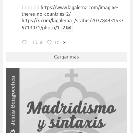
👉🏻👉🏻👉🏻
https://www.lagalerna.com/imagine-
theres-no-countries-2/
https://x.com/lagalerna_/status/203784931533
5713071/photo/1
2
6
17
X
Cargar más