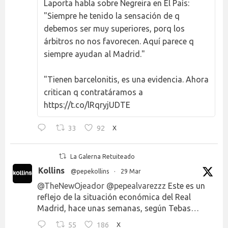
Laporta habla sobre Negreira en El País:
"Siempre he tenido la sensación de q
debemos ser muy superiores, porq los
árbitros no nos favorecen. Aquí parece q
siempre ayudan al Madrid."
"Tienen barcelonitis, es una evidencia. Ahora
critican q contratáramos a
https://t.co/lRqryjUDTE
33
92
X
La Galerna Retuiteado
Kollins
@pepekollins
·
29 Mar
@TheNewOjeador
@pepealvarezzz
Este es un
reflejo de la situación económica del Real
Madrid, hace unas semanas, según Tebas…
55
186
X