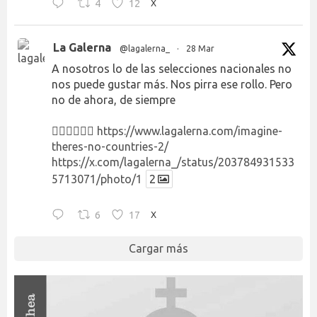
4
12
X
La Galerna
@lagalerna_
·
28 Mar
A nosotros lo de las selecciones nacionales no
nos puede gustar más. Nos pirra ese rollo. Pero
no de ahora, de siempre
👉🏻👉🏻👉🏻
https://www.lagalerna.com/imagine-
theres-no-countries-2/
https://x.com/lagalerna_/status/203784931533
5713071/photo/1
2
6
17
X
Cargar más