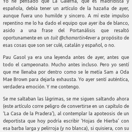
Yo he pensado que La Galerna, que es madridista y
española, debía tener un artículo de la hazaña de ayer,
aunque fuera uno humilde y sincero. A mí este impulso
repentino me lo ha dado el equipo que ayer iba de blanco,
asido a una frase del Portanálisis que resaltó
oportunamente en un
tuit @chamartin4ever
a propósito de
esas cosas que son ser culé, catalán y español, o no.
Pau Gasol ya era una leyenda antes de ayer, antes que
todo el campeonato. Mucho antes incluso. Pero yo sentí
que me llenaba por dentro como se le metía Sam a Oda
Mae Brown para dejarla exhausta. Yo ayer sentí auténtica,
verdadera emoción. Y me contengo.
Se me saltaban las lágrimas, se me siguen saltando ahora
(este artículo corre peligro de convertirse en un capítulo de
‘La Casa de la Pradera’), al contemplar la apoteosis de un
deportista que hoy podría escribir ‘Hojas de Hierba’ con
esa barba larga y pelirroja (y no blanca), si quisiera, con su