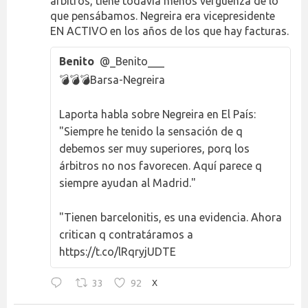
árbitros, tiene todavía menos vergüenza de lo
que pensábamos. Negreira era vicepresidente
EN ACTIVO en los años de los que hay facturas.
Benito
@_Benito___
💣💣💣Barsa-Negreira
Laporta habla sobre Negreira en El País:
"Siempre he tenido la sensación de q
debemos ser muy superiores, porq los
árbitros no nos favorecen. Aquí parece q
siempre ayudan al Madrid."
"Tienen barcelonitis, es una evidencia. Ahora
critican q contratáramos a
https://t.co/lRqryjUDTE
33
92
X