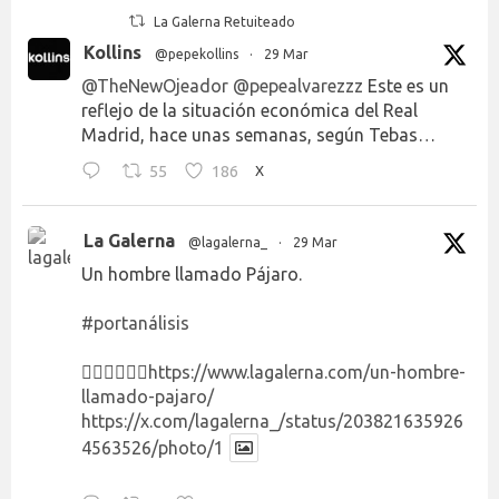
La Galerna Retuiteado
Kollins
@pepekollins
·
29 Mar
@TheNewOjeador
@pepealvarezzz
Este es un
reflejo de la situación económica del Real
Madrid, hace unas semanas, según Tebas…
55
186
X
La Galerna
@lagalerna_
·
29 Mar
Un hombre llamado Pájaro.
#portanálisis
👉🏻👉🏻👉🏻
https://www.lagalerna.com/un-hombre-
llamado-pajaro/
https://x.com/lagalerna_/status/203821635926
4563526/photo/1