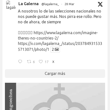
La Galerna
@lagalerna_
·
28 Mar
A nosotros lo de las selecciones nacionales no
nos puede gustar más. Nos pirra ese rollo. Pero
no de ahora, de siempre
👉🏻👉🏻👉🏻
https://www.lagalerna.com/imagine-
theres-no-countries-2/
https://x.com/lagalerna_/status/203784931533
5713071/photo/1
2
6
17
X
Cargar más