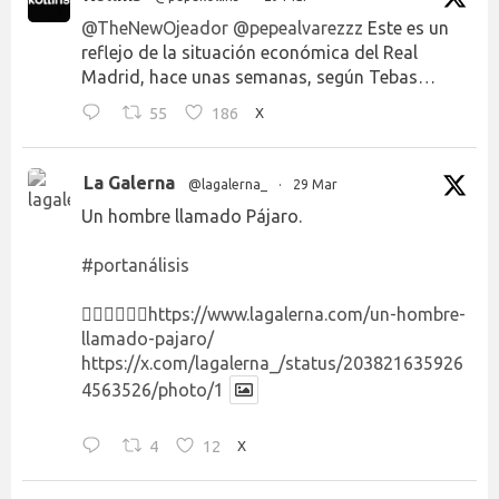
@TheNewOjeador
@pepealvarezzz
Este es un
reflejo de la situación económica del Real
Madrid, hace unas semanas, según Tebas…
55
186
X
La Galerna
@lagalerna_
·
29 Mar
Un hombre llamado Pájaro.
#portanálisis
👉🏻👉🏻👉🏻
https://www.lagalerna.com/un-hombre-
llamado-pajaro/
https://x.com/lagalerna_/status/203821635926
4563526/photo/1
4
12
X