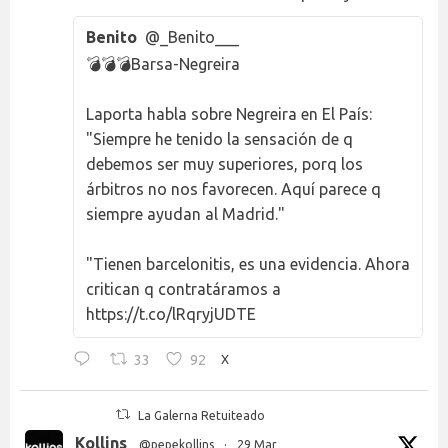
Benito
@_Benito___
💣💣💣Barsa-Negreira
Laporta habla sobre Negreira en El País:
"Siempre he tenido la sensación de q
debemos ser muy superiores, porq los
árbitros no nos favorecen. Aquí parece q
siempre ayudan al Madrid."
"Tienen barcelonitis, es una evidencia. Ahora
critican q contratáramos a
https://t.co/lRqryjUDTE
33
92
X
La Galerna Retuiteado
Kollins
@pepekollins
·
29 Mar