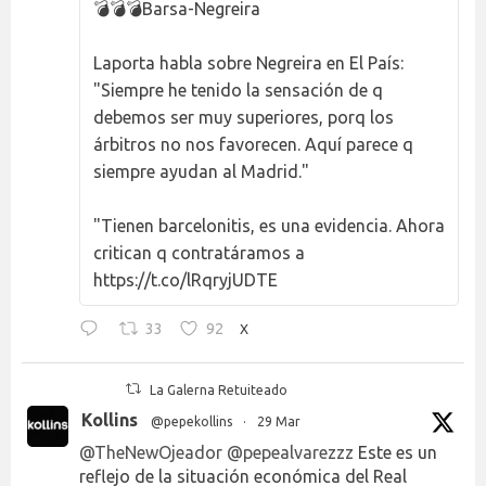
💣💣💣Barsa-Negreira
Laporta habla sobre Negreira en El País:
"Siempre he tenido la sensación de q
debemos ser muy superiores, porq los
árbitros no nos favorecen. Aquí parece q
siempre ayudan al Madrid."
"Tienen barcelonitis, es una evidencia. Ahora
critican q contratáramos a
https://t.co/lRqryjUDTE
33
92
X
La Galerna Retuiteado
Kollins
@pepekollins
·
29 Mar
@TheNewOjeador
@pepealvarezzz
Este es un
reflejo de la situación económica del Real