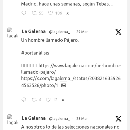
Madrid, hace unas semanas, según Tebas…
55
186
X
La Galerna
@lagalerna_
·
29 Mar
Un hombre llamado Pájaro.
#portanálisis
👉🏻👉🏻👉🏻
https://www.lagalerna.com/un-hombre-
llamado-pajaro/
https://x.com/lagalerna_/status/203821635926
4563526/photo/1
4
12
X
La Galerna
@lagalerna_
·
28 Mar
A nosotros lo de las selecciones nacionales no