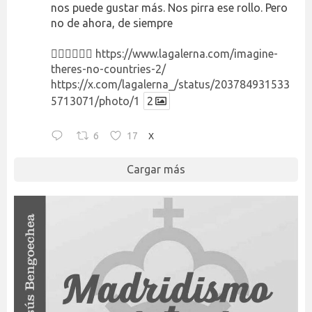
nos puede gustar más. Nos pirra ese rollo. Pero
no de ahora, de siempre
👉🏻👉🏻👉🏻
https://www.lagalerna.com/imagine-
theres-no-countries-2/
https://x.com/lagalerna_/status/203784931533
5713071/photo/1
2
6
17
X
Cargar más