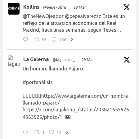
Kollins
@pepekollins
·
29 Mar
@TheNewOjeador
@pepealvarezzz
Este es un
reflejo de la situación económica del Real
Madrid, hace unas semanas, según Tebas…
55
186
X
La Galerna
@lagalerna_
·
29 Mar
Un hombre llamado Pájaro.
#portanálisis
👉🏻👉🏻👉🏻
https://www.lagalerna.com/un-hombre-
llamado-pajaro/
https://x.com/lagalerna_/status/203821635926
4563526/photo/1
4
12
X