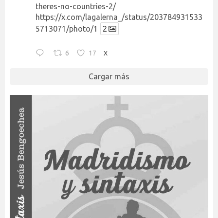
theres-no-countries-2/
https://x.com/lagalerna_/status/203784931533
5713071/photo/1
2
6
17
X
Cargar más