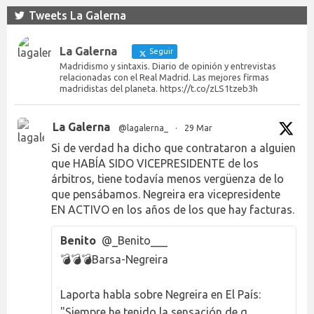
Tweets La Galerna
La Galerna
Seguir
Madridismo y sintaxis. Diario de opinión y entrevistas
relacionadas con el Real Madrid. Las mejores firmas
madridistas del planeta. https://t.co/zLS1tzeb3h
La Galerna
@lagalerna_
·
29 Mar
Si de verdad ha dicho que contrataron a alguien
que HABÍA SIDO VICEPRESIDENTE de los
árbitros, tiene todavía menos vergüenza de lo
que pensábamos. Negreira era vicepresidente
EN ACTIVO en los años de los que hay facturas.
Benito
@_Benito___
💣💣💣Barsa-Negreira
Laporta habla sobre Negreira en El País:
"Siempre he tenido la sensación de q