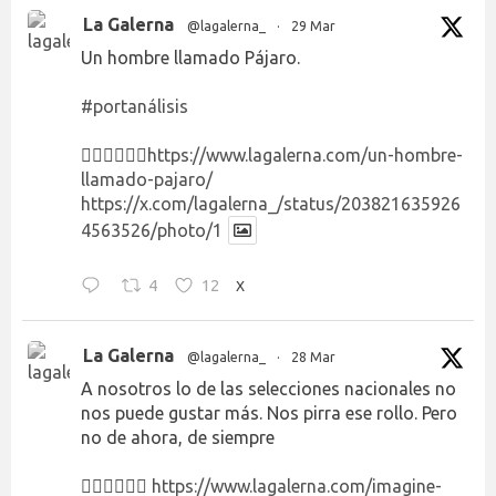
La Galerna
@lagalerna_
·
29 Mar
Un hombre llamado Pájaro.
#portanálisis
👉🏻👉🏻👉🏻
https://www.lagalerna.com/un-hombre-
llamado-pajaro/
https://x.com/lagalerna_/status/203821635926
4563526/photo/1
4
12
X
La Galerna
@lagalerna_
·
28 Mar
A nosotros lo de las selecciones nacionales no
nos puede gustar más. Nos pirra ese rollo. Pero
no de ahora, de siempre
👉🏻👉🏻👉🏻
https://www.lagalerna.com/imagine-