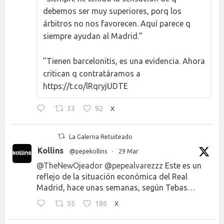
debemos ser muy superiores, porq los
árbitros no nos favorecen. Aquí parece q
siempre ayudan al Madrid."
"Tienen barcelonitis, es una evidencia. Ahora
critican q contratáramos a
https://t.co/lRqryjUDTE
33
92
X
La Galerna Retuiteado
Kollins
@pepekollins
·
29 Mar
@TheNewOjeador
@pepealvarezzz
Este es un
reflejo de la situación económica del Real
Madrid, hace unas semanas, según Tebas…
55
186
X