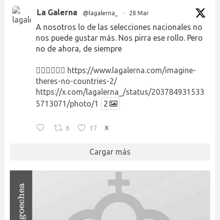
La Galerna
@lagalerna_
·
28 Mar
A nosotros lo de las selecciones nacionales no
nos puede gustar más. Nos pirra ese rollo. Pero
no de ahora, de siempre
👉🏻👉🏻👉🏻
https://www.lagalerna.com/imagine-
theres-no-countries-2/
https://x.com/lagalerna_/status/203784931533
5713071/photo/1
2
6
17
X
Cargar más