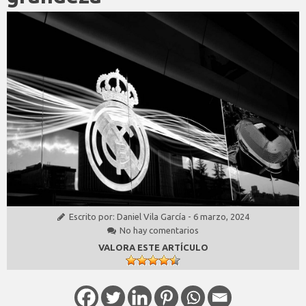
Escrito por:
Daniel Vila García
-
6 marzo, 2024
No hay comentarios
VALORA ESTE ARTÍCULO