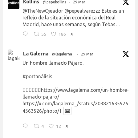
Kollins
@pepekollins
·
29 Mar
@TheNewOjeador
@pepealvarezzz
Este es un
reflejo de la situación económica del Real
Madrid, hace unas semanas, según Tebas…
55
186
X
La Galerna
@lagalerna_
·
29 Mar
Un hombre llamado Pájaro.
#portanálisis
👉🏻👉🏻👉🏻
https://www.lagalerna.com/un-hombre-
llamado-pajaro/
https://x.com/lagalerna_/status/203821635926
4563526/photo/1
4
12
X