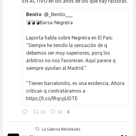
EN ACTIVO en los años de los que hay facturas.
Benito
@_Benito___
💣💣💣Barsa-Negreira
Laporta habla sobre Negreira en El País:
"Siempre he tenido la sensación de q
debemos ser muy superiores, porq los
árbitros no nos favorecen. Aquí parece q
siempre ayudan al Madrid."
"Tienen barcelonitis, es una evidencia. Ahora
critican q contratáramos a
https://t.co/lRqryjUDTE
33
92
X
La Galerna Retuiteado