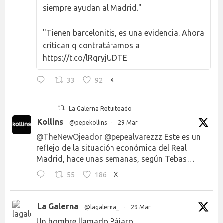
siempre ayudan al Madrid."
"Tienen barcelonitis, es una evidencia. Ahora
critican q contratáramos a
https://t.co/lRqryjUDTE
33
92
X
La Galerna Retuiteado
Kollins
@pepekollins
·
29 Mar
@TheNewOjeador
@pepealvarezzz
Este es un
reflejo de la situación económica del Real
Madrid, hace unas semanas, según Tebas…
55
186
X
La Galerna
@lagalerna_
·
29 Mar
Un hombre llamado Pájaro.