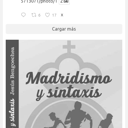
5713071/photo/1
2
6
17
X
Cargar más