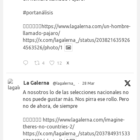
#portanálisis
👉🏻👉🏻👉🏻
https://www.lagalerna.com/un-hombre-
llamado-pajaro/
https://x.com/lagalerna_/status/203821635926
4563526/photo/1
4
12
X
La Galerna
@lagalerna_
·
28 Mar
A nosotros lo de las selecciones nacionales no
nos puede gustar más. Nos pirra ese rollo. Pero
no de ahora, de siempre
👉🏻👉🏻👉🏻
https://www.lagalerna.com/imagine-
theres-no-countries-2/
https://x.com/lagalerna_/status/203784931533