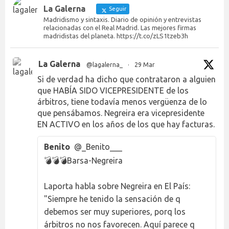
La Galerna
Seguir
Madridismo y sintaxis. Diario de opinión y entrevistas
relacionadas con el Real Madrid. Las mejores firmas
madridistas del planeta. https://t.co/zLS1tzeb3h
La Galerna
@lagalerna_
·
29 Mar
Si de verdad ha dicho que contrataron a alguien
que HABÍA SIDO VICEPRESIDENTE de los
árbitros, tiene todavía menos vergüenza de lo
que pensábamos. Negreira era vicepresidente
EN ACTIVO en los años de los que hay facturas.
Benito
@_Benito___
💣💣💣Barsa-Negreira
Laporta habla sobre Negreira en El País:
"Siempre he tenido la sensación de q
debemos ser muy superiores, porq los
árbitros no nos favorecen. Aquí parece q