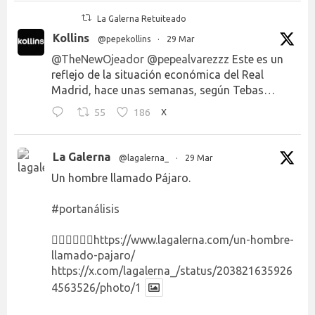
La Galerna Retuiteado
Kollins
@pepekollins
·
29 Mar
@TheNewOjeador
@pepealvarezzz
Este es un
reflejo de la situación económica del Real
Madrid, hace unas semanas, según Tebas…
55
186
X
La Galerna
@lagalerna_
·
29 Mar
Un hombre llamado Pájaro.
#portanálisis
👉🏻👉🏻👉🏻
https://www.lagalerna.com/un-hombre-
llamado-pajaro/
https://x.com/lagalerna_/status/203821635926
4563526/photo/1