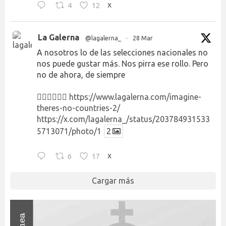
4
12
X
La Galerna
@lagalerna_
·
28 Mar
A nosotros lo de las selecciones nacionales no
nos puede gustar más. Nos pirra ese rollo. Pero
no de ahora, de siempre
👉🏻👉🏻👉🏻
https://www.lagalerna.com/imagine-
theres-no-countries-2/
https://x.com/lagalerna_/status/203784931533
5713071/photo/1
2
6
17
X
Cargar más