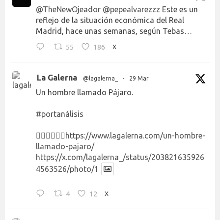
@TheNewOjeador
@pepealvarezzz
Este es un
reflejo de la situación económica del Real
Madrid, hace unas semanas, según Tebas…
55
186
X
La Galerna
@lagalerna_
·
29 Mar
Un hombre llamado Pájaro.
#portanálisis
👉🏻👉🏻👉🏻
https://www.lagalerna.com/un-hombre-
llamado-pajaro/
https://x.com/lagalerna_/status/203821635926
4563526/photo/1
4
12
X