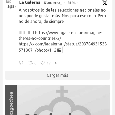
La Galerna
@lagalerna_
·
28 Mar
A nosotros lo de las selecciones nacionales no
nos puede gustar más. Nos pirra ese rollo. Pero
no de ahora, de siempre
👉🏻👉🏻👉🏻
https://www.lagalerna.com/imagine-
theres-no-countries-2/
https://x.com/lagalerna_/status/203784931533
5713071/photo/1
2
6
17
X
Cargar más