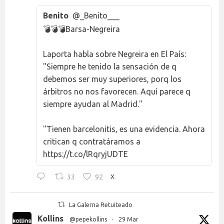
Benito
@_Benito___
💣💣💣Barsa-Negreira
Laporta habla sobre Negreira en El País:
"Siempre he tenido la sensación de q
debemos ser muy superiores, porq los
árbitros no nos favorecen. Aquí parece q
siempre ayudan al Madrid."
"Tienen barcelonitis, es una evidencia. Ahora
critican q contratáramos a
https://t.co/lRqryjUDTE
33
92
X
La Galerna Retuiteado
Kollins
@pepekollins
·
29 Mar