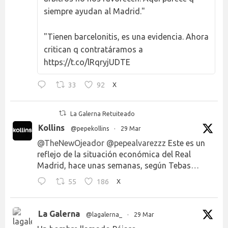
siempre ayudan al Madrid."
"Tienen barcelonitis, es una evidencia. Ahora
critican q contratáramos a
https://t.co/lRqryjUDTE
33
92
X
La Galerna Retuiteado
Kollins
@pepekollins
·
29 Mar
@TheNewOjeador
@pepealvarezzz
Este es un
reflejo de la situación económica del Real
Madrid, hace unas semanas, según Tebas…
55
186
X
La Galerna
@lagalerna_
·
29 Mar