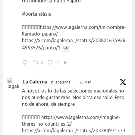
Un hombre llamado Pájaro.
#portanálisis
👉🏻👉🏻👉🏻
https://www.lagalerna.com/un-hombre-
llamado-pajaro/
https://x.com/lagalerna_/status/203821635926
4563526/photo/1
4
12
X
La Galerna
@lagalerna_
·
28 Mar
A nosotros lo de las selecciones nacionales no
nos puede gustar más. Nos pirra ese rollo. Pero
no de ahora, de siempre
👉🏻👉🏻👉🏻
https://www.lagalerna.com/imagine-
theres-no-countries-2/
https://x.com/lagalerna_/status/203784931533