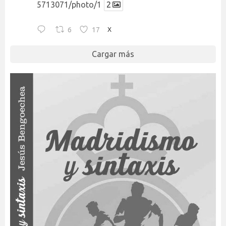
5713071/photo/1
2
6
17
X
Cargar más