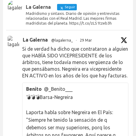
La Galerna
Seguir
Madridismo y sintaxis. Diario de opinión y entrevistas
relacionadas con el Real Madrid. Las mejores firmas
madridistas del planeta. https://t.co/zLS1tzeb3h
La Galerna
@lagalerna_
·
29 Mar
Si de verdad ha dicho que contrataron a alguien
que HABÍA SIDO VICEPRESIDENTE de los
árbitros, tiene todavía menos vergüenza de lo
que pensábamos. Negreira era vicepresidente
EN ACTIVO en los años de los que hay facturas.
Benito
@_Benito___
💣💣💣Barsa-Negreira
Laporta habla sobre Negreira en El País:
"Siempre he tenido la sensación de q
debemos ser muy superiores, porq los
árbitros no nos favorecen. Aquí parece q