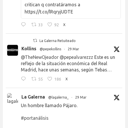
critican q contratáramos a
https://t.co/lRqryjUDTE
33
92
X
La Galerna Retuiteado
Kollins
@pepekollins
·
29 Mar
@TheNewOjeador
@pepealvarezzz
Este es un
reflejo de la situación económica del Real
Madrid, hace unas semanas, según Tebas…
55
186
X
La Galerna
@lagalerna_
·
29 Mar
Un hombre llamado Pájaro.
#portanálisis