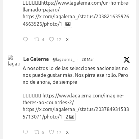
👉🏻👉🏻👉🏻
https://www.lagalerna.com/un-hombre-
llamado-pajaro/
https://x.com/lagalerna_/status/203821635926
4563526/photo/1
4
12
X
La Galerna
@lagalerna_
·
28 Mar
A nosotros lo de las selecciones nacionales no
nos puede gustar más. Nos pirra ese rollo. Pero
no de ahora, de siempre
👉🏻👉🏻👉🏻
https://www.lagalerna.com/imagine-
theres-no-countries-2/
https://x.com/lagalerna_/status/203784931533
5713071/photo/1
2
6
17
X