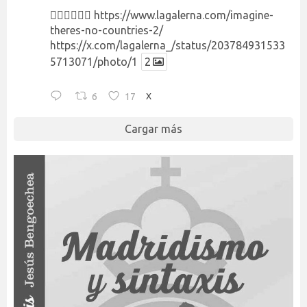
👉🏻👉🏻👉🏻
https://www.lagalerna.com/imagine-
theres-no-countries-2/
https://x.com/lagalerna_/status/203784931533
5713071/photo/1
2
6
17
X
Cargar más