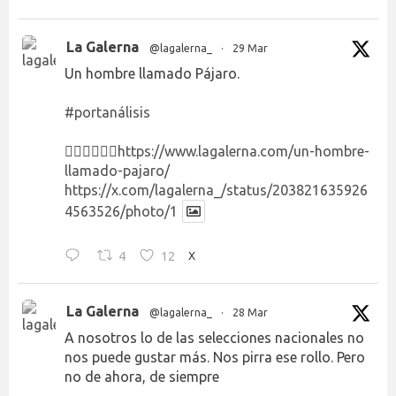
La Galerna
@lagalerna_
·
29 Mar
Un hombre llamado Pájaro.
#portanálisis
👉🏻👉🏻👉🏻
https://www.lagalerna.com/un-hombre-
llamado-pajaro/
https://x.com/lagalerna_/status/203821635926
4563526/photo/1
4
12
X
La Galerna
@lagalerna_
·
28 Mar
A nosotros lo de las selecciones nacionales no
nos puede gustar más. Nos pirra ese rollo. Pero
no de ahora, de siempre