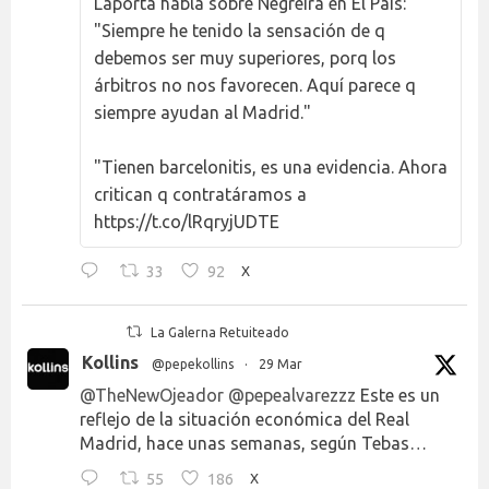
Laporta habla sobre Negreira en El País:
"Siempre he tenido la sensación de q
debemos ser muy superiores, porq los
árbitros no nos favorecen. Aquí parece q
siempre ayudan al Madrid."
"Tienen barcelonitis, es una evidencia. Ahora
critican q contratáramos a
https://t.co/lRqryjUDTE
33
92
X
La Galerna Retuiteado
Kollins
@pepekollins
·
29 Mar
@TheNewOjeador
@pepealvarezzz
Este es un
reflejo de la situación económica del Real
Madrid, hace unas semanas, según Tebas…
55
186
X