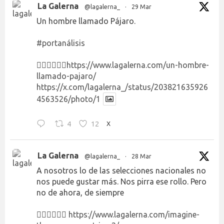
La Galerna
@lagalerna_
·
29 Mar
Un hombre llamado Pájaro.
#portanálisis
👉🏻👉🏻👉🏻
https://www.lagalerna.com/un-hombre-
llamado-pajaro/
https://x.com/lagalerna_/status/203821635926
4563526/photo/1
4
12
X
La Galerna
@lagalerna_
·
28 Mar
A nosotros lo de las selecciones nacionales no
nos puede gustar más. Nos pirra ese rollo. Pero
no de ahora, de siempre
👉🏻👉🏻👉🏻
https://www.lagalerna.com/imagine-