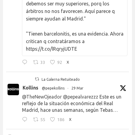
debemos ser muy superiores, porq los
árbitros no nos favorecen. Aquí parece q
siempre ayudan al Madrid."
"Tienen barcelonitis, es una evidencia. Ahora
critican q contratáramos a
https://t.co/lRqryjUDTE
33
92
X
La Galerna Retuiteado
Kollins
@pepekollins
·
29 Mar
@TheNewOjeador
@pepealvarezzz
Este es un
reflejo de la situación económica del Real
Madrid, hace unas semanas, según Tebas…
55
186
X