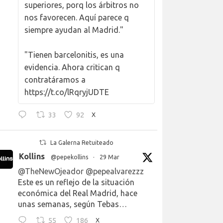
superiores, porq los árbitros no
nos favorecen. Aquí parece q
siempre ayudan al Madrid."
"Tienen barcelonitis, es una
evidencia. Ahora critican q
contratáramos a
https://t.co/lRqryjUDTE
33
92
X
La Galerna Retuiteado
Kollins
@pepekollins
·
29 Mar
@TheNewOjeador
@pepealvarezzz
Este es un reflejo de la situación
económica del Real Madrid, hace
unas semanas, según Tebas…
55
186
X