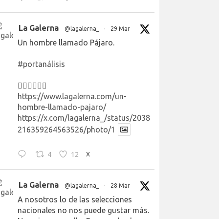
La Galerna
@lagalerna_
·
29 Mar
Un hombre llamado Pájaro.
#portanálisis
👉🏻👉🏻👉🏻
https://www.lagalerna.com/un-
hombre-llamado-pajaro/
https://x.com/lagalerna_/status/2038
216359264563526/photo/1
4
12
X
La Galerna
@lagalerna_
·
28 Mar
A nosotros lo de las selecciones
nacionales no nos puede gustar más.