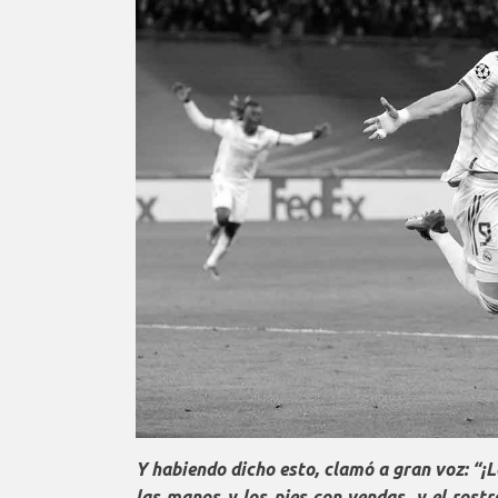
Y habiendo dicho esto, clamó a gran voz:
“
¡L
las manos y los pies con vendas, y el rostr