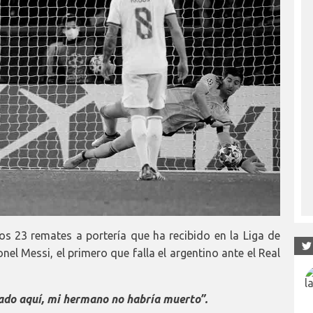
s 23 remates a portería que ha recibido en la Liga de
nel Messi, el primero que falla el argentino ante el Real
stado aquí, mi hermano no habría muerto”.