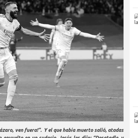
ázaro, ven fuera!
”.
Y el que había muerto salió, atadas
o envuelto en un sudario. Jesús les dijo:
“
Desatadle, y