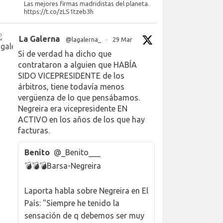
Las mejores firmas madridistas del planeta.
https://t.co/zLS1tzeb3h
La Galerna
@lagalerna_
·
29 Mar
Si de verdad ha dicho que
contrataron a alguien que HABÍA
SIDO VICEPRESIDENTE de los
árbitros, tiene todavía menos
vergüenza de lo que pensábamos.
Negreira era vicepresidente EN
ACTIVO en los años de los que hay
facturas.
Benito
@_Benito___
💣💣💣Barsa-Negreira
Laporta habla sobre Negreira en El
País: "Siempre he tenido la
sensación de q debemos ser muy