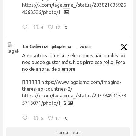
https://x.com/lagalerna_/status/203821635926
4563526/photo/1
4
12
X
La Galerna
@lagalerna_
·
28 Mar
A nosotros lo de las selecciones nacionales no
nos puede gustar más. Nos pirra ese rollo. Pero
no de ahora, de siempre
👉🏻👉🏻👉🏻
https://www.lagalerna.com/imagine-
theres-no-countries-2/
https://x.com/lagalerna_/status/203784931533
5713071/photo/1
2
6
17
X
Cargar más