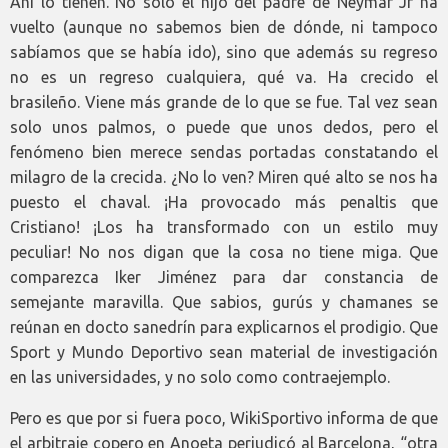
Ahí lo tienen. No solo el hijo del padre de Neymar Jr ha
vuelto (aunque no sabemos bien de dónde, ni tampoco
sabíamos que se había ido), sino que además su regreso
no es un regreso cualquiera, qué va. Ha crecido el
brasileño. Viene más grande de lo que se fue. Tal vez sean
solo unos palmos, o puede que unos dedos, pero el
fenómeno bien merece sendas portadas constatando el
milagro de la crecida. ¿No lo ven? Miren qué alto se nos ha
puesto el chaval. ¡Ha provocado más penaltis que
Cristiano! ¡Los ha transformado con un estilo muy
peculiar! No nos digan que la cosa no tiene miga. Que
comparezca Iker Jiménez para dar constancia de
semejante maravilla. Que sabios, gurús y chamanes se
reúnan en docto sanedrín para explicarnos el prodigio. Que
Sport y Mundo Deportivo sean material de investigación
en las universidades, y no solo como contraejemplo.
Pero es que por si fuera poco, WikiSportivo informa de que
el arbitraje copero en Anoeta perjudicó al Barcelona, “otra