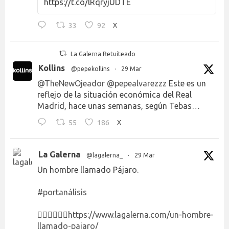
https://t.co/lRqryjUDTE
33
92
X
La Galerna Retuiteado
Kollins
@pepekollins
·
29 Mar
@TheNewOjeador
@pepealvarezzz
Este es un
reflejo de la situación económica del Real
Madrid, hace unas semanas, según Tebas…
55
186
X
La Galerna
@lagalerna_
·
29 Mar
Un hombre llamado Pájaro.
#portanálisis
👉🏻👉🏻👉🏻
https://www.lagalerna.com/un-hombre-
llamado-pajaro/