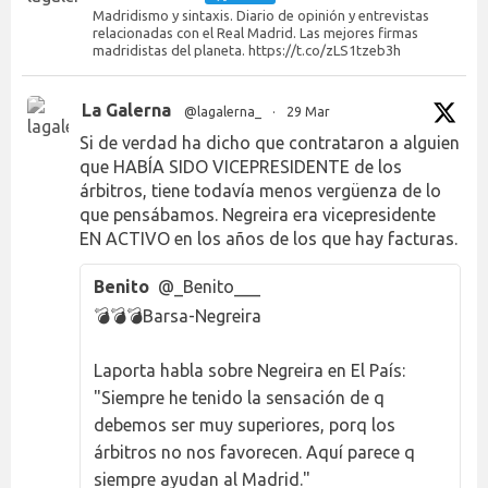
Madridismo y sintaxis. Diario de opinión y entrevistas
relacionadas con el Real Madrid. Las mejores firmas
madridistas del planeta. https://t.co/zLS1tzeb3h
La Galerna
@lagalerna_
·
29 Mar
Si de verdad ha dicho que contrataron a alguien
que HABÍA SIDO VICEPRESIDENTE de los
árbitros, tiene todavía menos vergüenza de lo
que pensábamos. Negreira era vicepresidente
EN ACTIVO en los años de los que hay facturas.
Benito
@_Benito___
💣💣💣Barsa-Negreira
Laporta habla sobre Negreira en El País:
"Siempre he tenido la sensación de q
debemos ser muy superiores, porq los
árbitros no nos favorecen. Aquí parece q
siempre ayudan al Madrid."