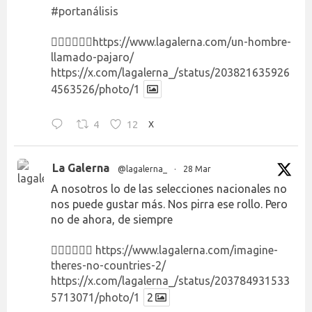
#portanálisis
👉🏻👉🏻👉🏻
https://www.lagalerna.com/un-hombre-
llamado-pajaro/
https://x.com/lagalerna_/status/203821635926
4563526/photo/1
4
12
X
La Galerna
@lagalerna_
·
28 Mar
A nosotros lo de las selecciones nacionales no
nos puede gustar más. Nos pirra ese rollo. Pero
no de ahora, de siempre
👉🏻👉🏻👉🏻
https://www.lagalerna.com/imagine-
theres-no-countries-2/
https://x.com/lagalerna_/status/203784931533
5713071/photo/1
2