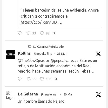
"Tienen barcelonitis, es una evidencia. Ahora
critican q contratáramos a
https://t.co/lRqryjUDTE
33
92
X
La Galerna Retuiteado
Kollins
@pepekollins
·
29 Mar
@TheNewOjeador
@pepealvarezzz
Este es un
reflejo de la situación económica del Real
Madrid, hace unas semanas, según Tebas…
55
186
X
La Galerna
@lagalerna_
·
29 Mar
Un hombre llamado Pájaro.