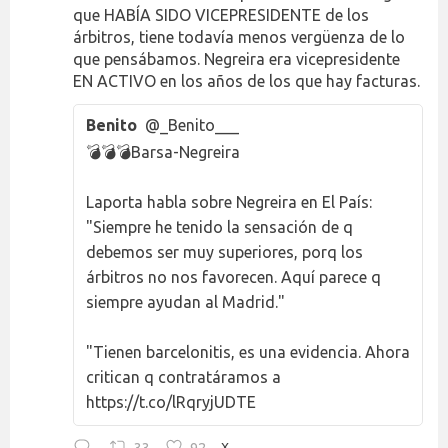
que HABÍA SIDO VICEPRESIDENTE de los
árbitros, tiene todavía menos vergüenza de lo
que pensábamos. Negreira era vicepresidente
EN ACTIVO en los años de los que hay facturas.
Benito
@_Benito___
💣💣💣Barsa-Negreira
Laporta habla sobre Negreira en El País:
"Siempre he tenido la sensación de q
debemos ser muy superiores, porq los
árbitros no nos favorecen. Aquí parece q
siempre ayudan al Madrid."
"Tienen barcelonitis, es una evidencia. Ahora
critican q contratáramos a
https://t.co/lRqryjUDTE
33
92
X