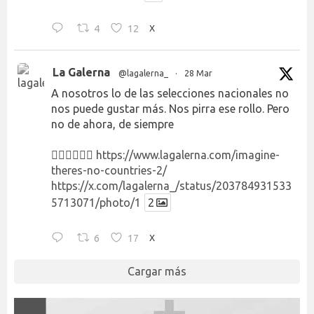
4
12
X
La Galerna
@lagalerna_
·
28 Mar
A nosotros lo de las selecciones nacionales no
nos puede gustar más. Nos pirra ese rollo. Pero
no de ahora, de siempre
👉🏻👉🏻👉🏻
https://www.lagalerna.com/imagine-
theres-no-countries-2/
https://x.com/lagalerna_/status/203784931533
5713071/photo/1
2
6
17
X
Cargar más