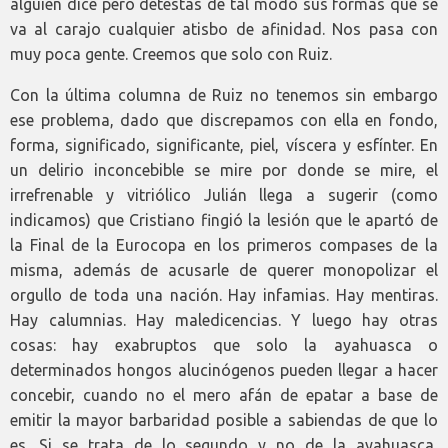
alguien dice pero detestas de tal modo sus formas que se
va al carajo cualquier atisbo de afinidad. Nos pasa con
muy poca gente. Creemos que solo con Ruiz.
Con la última columna de Ruiz no tenemos sin embargo
ese problema, dado que discrepamos con ella en fondo,
forma, significado, significante, piel, víscera y esfínter. En
un delirio inconcebible se mire por donde se mire, el
irrefrenable y vitriólico Julián llega a sugerir (como
indicamos) que Cristiano fingió la lesión que le apartó de
la Final de la Eurocopa en los primeros compases de la
misma, además de acusarle de querer monopolizar el
orgullo de toda una nación. Hay infamias. Hay mentiras.
Hay calumnias. Hay maledicencias. Y luego hay otras
cosas: hay exabruptos que solo la ayahuasca o
determinados hongos alucinógenos pueden llegar a hacer
concebir, cuando no el mero afán de epatar a base de
emitir la mayor barbaridad posible a sabiendas de que lo
es. Si se trata de lo segundo y no de la ayahuasca,