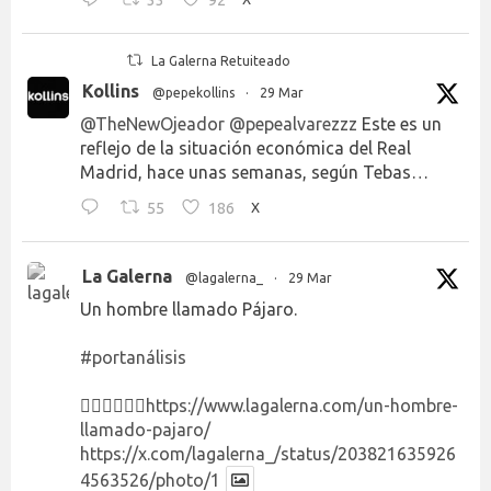
La Galerna Retuiteado
Kollins
@pepekollins
·
29 Mar
@TheNewOjeador
@pepealvarezzz
Este es un
reflejo de la situación económica del Real
Madrid, hace unas semanas, según Tebas…
55
186
X
La Galerna
@lagalerna_
·
29 Mar
Un hombre llamado Pájaro.
#portanálisis
👉🏻👉🏻👉🏻
https://www.lagalerna.com/un-hombre-
llamado-pajaro/
https://x.com/lagalerna_/status/203821635926
4563526/photo/1