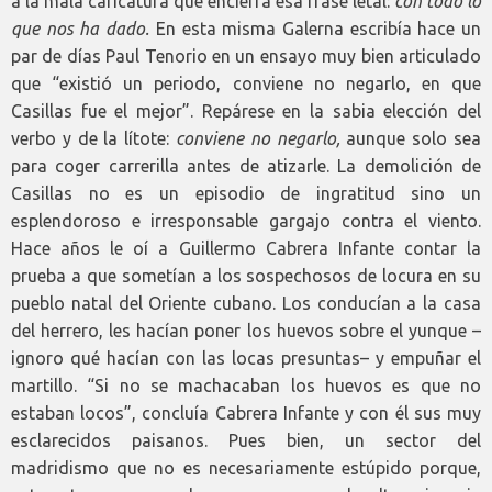
a la mala caricatura que encierra esa frase letal:
con todo lo
que nos ha dado.
En esta misma Galerna escribía hace un
par de días Paul Tenorio en un ensayo muy bien articulado
que “existió un periodo, conviene no negarlo, en que
Casillas fue el mejor”. Repárese en la sabia elección del
verbo y de la lítote:
conviene
no negarlo,
aunque solo sea
para coger carrerilla antes de atizarle. La demolición de
Casillas no es un episodio de ingratitud sino un
esplendoroso e irresponsable gargajo contra el viento.
Hace años le oí a Guillermo Cabrera Infante contar la
prueba a que sometían a los sospechosos de locura en su
pueblo natal del Oriente cubano. Los conducían a la casa
del herrero, les hacían poner los huevos sobre el yunque –
ignoro qué hacían con las locas presuntas– y empuñar el
martillo. “Si no se machacaban los huevos es que no
estaban locos”, concluía Cabrera Infante y con él sus muy
esclarecidos paisanos. Pues bien, un sector del
madridismo que no es necesariamente estúpido porque,