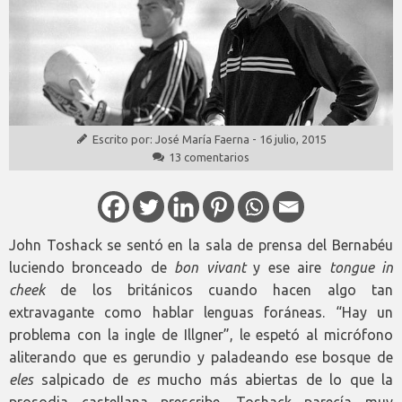
Escrito por:
José María Faerna
-
16 julio, 2015
13 comentarios
John Toshack se sentó en la sala de prensa del Bernabéu
luciendo bronceado de
bon vivant
y ese aire
tongue in
cheek
de los británicos cuando hacen algo tan
extravagante como hablar lenguas foráneas. “Hay un
problema con la ingle de Illgner”, le espetó al micrófono
aliterando que es gerundio y paladeando ese bosque de
eles
salpicado de
es
mucho más abiertas de lo que la
prosodia castellana prescribe. Toshack parecía muy