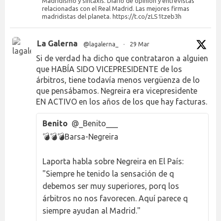
Madridismo y sintaxis. Diario de opinión y entrevistas
relacionadas con el Real Madrid. Las mejores firmas
madridistas del planeta. https://t.co/zLS1tzeb3h
La Galerna
@lagalerna_
·
29 Mar
Si de verdad ha dicho que contrataron a alguien
que HABÍA SIDO VICEPRESIDENTE de los
árbitros, tiene todavía menos vergüenza de lo
que pensábamos. Negreira era vicepresidente
EN ACTIVO en los años de los que hay facturas.
Benito
@_Benito___
💣💣💣Barsa-Negreira
Laporta habla sobre Negreira en El País:
"Siempre he tenido la sensación de q
debemos ser muy superiores, porq los
árbitros no nos favorecen. Aquí parece q
siempre ayudan al Madrid."