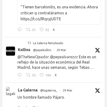
"Tienen barcelonitis, es una evidencia. Ahora
critican q contratáramos a
https://t.co/lRqryjUDTE
33
92
X
La Galerna Retuiteado
Kollins
@pepekollins
·
29 Mar
@TheNewOjeador
@pepealvarezzz
Este es un
reflejo de la situación económica del Real
Madrid, hace unas semanas, según Tebas…
55
186
X
La Galerna
@lagalerna_
·
29 Mar
Un hombre llamado Pájaro.