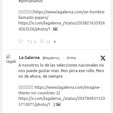
#portanálisis
👉🏻👉🏻👉🏻
https://www.lagalerna.com/un-hombre-
llamado-pajaro/
https://x.com/lagalerna_/status/203821635926
4563526/photo/1
4
12
X
La Galerna
@lagalerna_
·
28 Mar
A nosotros lo de las selecciones nacionales no
nos puede gustar más. Nos pirra ese rollo. Pero
no de ahora, de siempre
👉🏻👉🏻👉🏻
https://www.lagalerna.com/imagine-
theres-no-countries-2/
https://x.com/lagalerna_/status/203784931533
5713071/photo/1
2