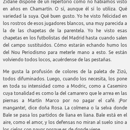
Zidane dispone de un repertorio como no habíamos visto
en años en Chamartín. O sí, aunque él sí lo utiliza. Qué
variedad la suya. Qué buen gusto. Yo he visto felicidad en
los rostros de esos jugadores blancos, una muy parecida a
la de las chapetas de la parentela. Yo he visto esas
chapetas en los futbolistas del Madrid hasta cuando salen
del campo sustituidos. Cómo estarán echando humo los
del Nou Periodismo para meterle mano a esto. Se están
volviendo todos locos, acuérdense de las pestañas.
Me gusta la profusión de colores de la paleta de Zizú,
todos difuminados. Luego, cuando los necesita, los pone
en toda su intensidad como a Modric, como a Casemiro
cuya tonalidad es como la del camarero que le arrea en las
piernas a Martín Marco por no pagar el café. ¡Por
mangante!, dice doña Rosa. La colmena o la selva donde
Bale se pasa los partidos de liana en liana. Bale está en el
aire, como el amor, y los defensas no miran al suelo sino a
los cielos con pavor porque es de donde viene.