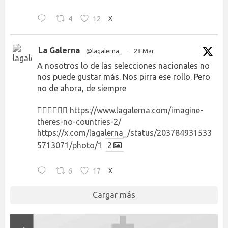
4
12
X
La Galerna
@lagalerna_
·
28 Mar
A nosotros lo de las selecciones nacionales no
nos puede gustar más. Nos pirra ese rollo. Pero
no de ahora, de siempre
👉🏻👉🏻👉🏻
https://www.lagalerna.com/imagine-
theres-no-countries-2/
https://x.com/lagalerna_/status/203784931533
5713071/photo/1
2
6
17
X
Cargar más