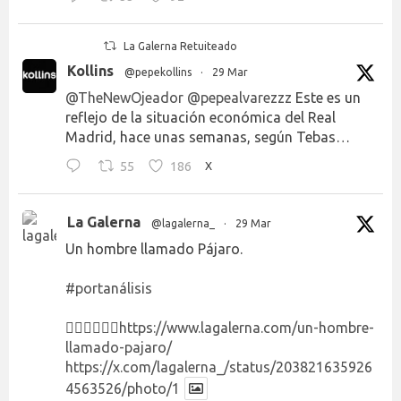
La Galerna Retuiteado
Kollins
@pepekollins
·
29 Mar
@TheNewOjeador
@pepealvarezzz
Este es un
reflejo de la situación económica del Real
Madrid, hace unas semanas, según Tebas…
55
186
X
La Galerna
@lagalerna_
·
29 Mar
Un hombre llamado Pájaro.
#portanálisis
👉🏻👉🏻👉🏻
https://www.lagalerna.com/un-hombre-
llamado-pajaro/
https://x.com/lagalerna_/status/203821635926
4563526/photo/1