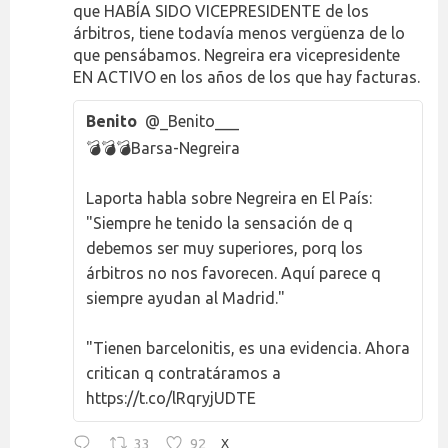
que HABÍA SIDO VICEPRESIDENTE de los
árbitros, tiene todavía menos vergüenza de lo
que pensábamos. Negreira era vicepresidente
EN ACTIVO en los años de los que hay facturas.
Benito
@_Benito___
💣💣💣Barsa-Negreira
Laporta habla sobre Negreira en El País:
"Siempre he tenido la sensación de q
debemos ser muy superiores, porq los
árbitros no nos favorecen. Aquí parece q
siempre ayudan al Madrid."
"Tienen barcelonitis, es una evidencia. Ahora
critican q contratáramos a
https://t.co/lRqryjUDTE
33
92
X