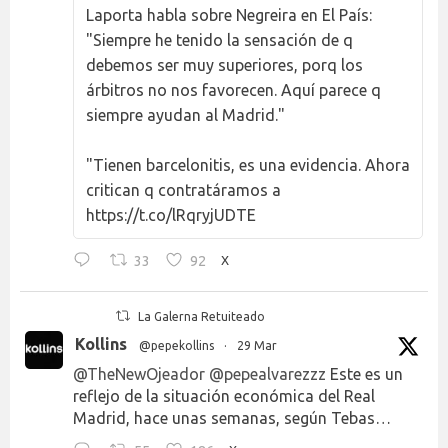
Laporta habla sobre Negreira en El País:
"Siempre he tenido la sensación de q
debemos ser muy superiores, porq los
árbitros no nos favorecen. Aquí parece q
siempre ayudan al Madrid."
"Tienen barcelonitis, es una evidencia. Ahora
critican q contratáramos a
https://t.co/lRqryjUDTE
33
92
X
La Galerna Retuiteado
Kollins
@pepekollins
·
29 Mar
@TheNewOjeador
@pepealvarezzz
Este es un
reflejo de la situación económica del Real
Madrid, hace unas semanas, según Tebas…