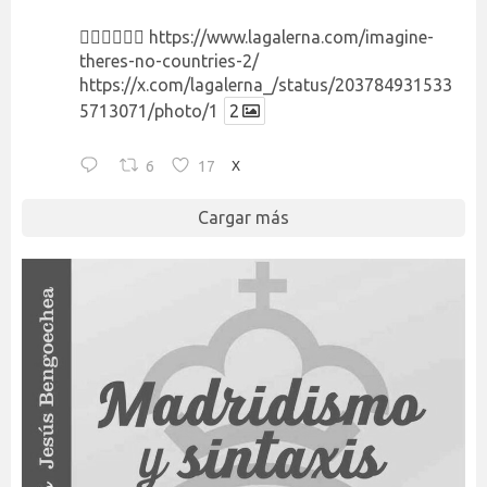
👉🏻👉🏻👉🏻
https://www.lagalerna.com/imagine-
theres-no-countries-2/
https://x.com/lagalerna_/status/203784931533
5713071/photo/1
2
6
17
X
Cargar más