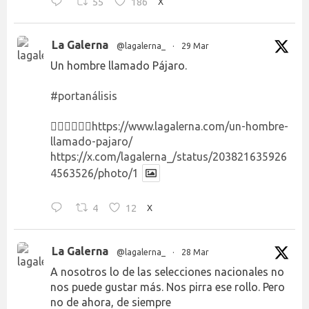
55
186
X
La Galerna
@lagalerna_
·
29 Mar
Un hombre llamado Pájaro.
#portanálisis
👉🏻👉🏻👉🏻
https://www.lagalerna.com/un-hombre-
llamado-pajaro/
https://x.com/lagalerna_/status/203821635926
4563526/photo/1
4
12
X
La Galerna
@lagalerna_
·
28 Mar
A nosotros lo de las selecciones nacionales no
nos puede gustar más. Nos pirra ese rollo. Pero
no de ahora, de siempre