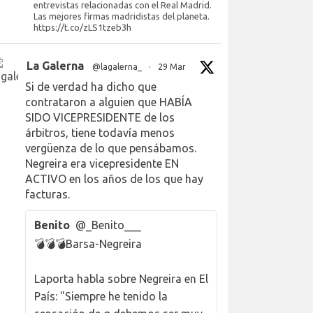
entrevistas relacionadas con el Real Madrid.
Las mejores firmas madridistas del planeta.
https://t.co/zLS1tzeb3h
La Galerna
@lagalerna_
·
29 Mar
Si de verdad ha dicho que
contrataron a alguien que HABÍA
SIDO VICEPRESIDENTE de los
árbitros, tiene todavía menos
vergüenza de lo que pensábamos.
Negreira era vicepresidente EN
ACTIVO en los años de los que hay
facturas.
Benito
@_Benito___
💣💣💣Barsa-Negreira
Laporta habla sobre Negreira en El
País: "Siempre he tenido la