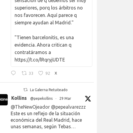
sensación de q debemos ser muy
superiores, porq los árbitros no
nos favorecen. Aquí parece q
siempre ayudan al Madrid."
"Tienen barcelonitis, es una
evidencia. Ahora critican q
contratáramos a
https://t.co/lRqryjUDTE
33
92
X
La Galerna Retuiteado
Kollins
@pepekollins
·
29 Mar
@TheNewOjeador
@pepealvarezzz
Este es un reflejo de la situación
económica del Real Madrid, hace
unas semanas, según Tebas…