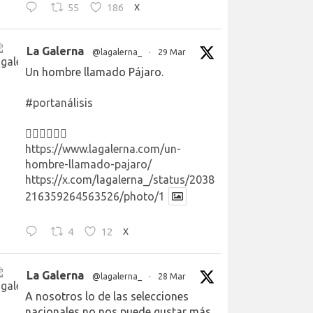
55
186
X
La Galerna
@lagalerna_
·
29 Mar
Un hombre llamado Pájaro.
#portanálisis
👉🏻👉🏻👉🏻
https://www.lagalerna.com/un-
hombre-llamado-pajaro/
https://x.com/lagalerna_/status/2038
216359264563526/photo/1
4
12
X
La Galerna
@lagalerna_
·
28 Mar
A nosotros lo de las selecciones
nacionales no nos puede gustar más.