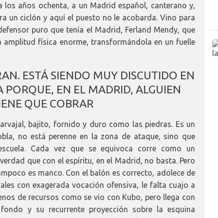
a los años ochenta, a un Madrid español, canterano y,
ra un ciclón y aquí el puesto no le acobarda. Vino para
r defensor puro que tenía el Madrid, Ferland Mendy, que
 amplitud física enorme, transformándola en un fuelle
AN. ESTÁ SIENDO MUY DISCUTIDO EN
A PORQUE, EN EL MADRID, ALGUIEN
IENE QUE COBRAR
arvajal, bajito, fornido y duro como las piedras. Es un
bla, no está perenne en la zona de ataque, sino que
 escuela. Cada vez que se equivoca corre como un
erdad que con el espíritu, en el Madrid, no basta. Pero
tampoco es manco. Con el balón es correcto, adolece de
ales con exagerada vocación ofensiva, le falta cuajo a
llenos de recursos como se vio con Kubo, pero llega con
e fondo y su recurrente proyección sobre la esquina