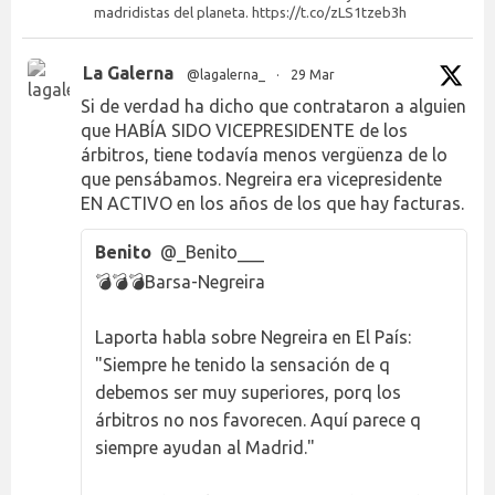
madridistas del planeta. https://t.co/zLS1tzeb3h
La Galerna
@lagalerna_
·
29 Mar
Si de verdad ha dicho que contrataron a alguien
que HABÍA SIDO VICEPRESIDENTE de los
árbitros, tiene todavía menos vergüenza de lo
que pensábamos. Negreira era vicepresidente
EN ACTIVO en los años de los que hay facturas.
Benito
@_Benito___
💣💣💣Barsa-Negreira
Laporta habla sobre Negreira en El País:
"Siempre he tenido la sensación de q
debemos ser muy superiores, porq los
árbitros no nos favorecen. Aquí parece q
siempre ayudan al Madrid."