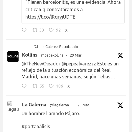
"Tienen barcelonitis, es una evidencia. Ahora
critican q contratáramos a
https://t.co/lRqryjUDTE
33
92
X
La Galerna Retuiteado
Kollins
@pepekollins
·
29 Mar
@TheNewOjeador
@pepealvarezzz
Este es un
reflejo de la situación económica del Real
Madrid, hace unas semanas, según Tebas…
55
186
X
La Galerna
@lagalerna_
·
29 Mar
Un hombre llamado Pájaro.
#portanálisis