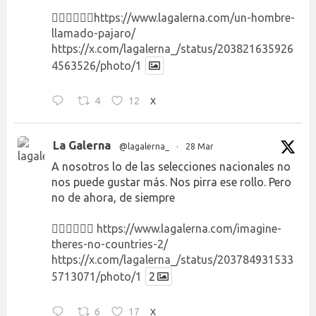
👉🏻👉🏻👉🏻
https://www.lagalerna.com/un-hombre-
llamado-pajaro/
https://x.com/lagalerna_/status/203821635926
4563526/photo/1
4
12
X
La Galerna
@lagalerna_
·
28 Mar
A nosotros lo de las selecciones nacionales no
nos puede gustar más. Nos pirra ese rollo. Pero
no de ahora, de siempre
👉🏻👉🏻👉🏻
https://www.lagalerna.com/imagine-
theres-no-countries-2/
https://x.com/lagalerna_/status/203784931533
5713071/photo/1
2
6
17
X