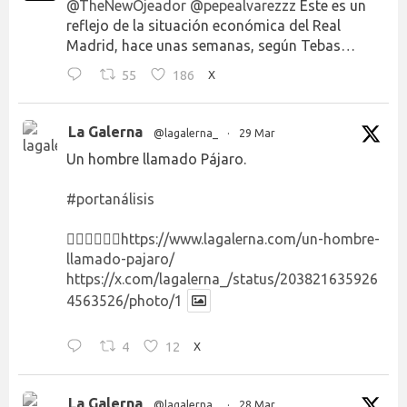
@TheNewOjeador
@pepealvarezzz
Este es un
reflejo de la situación económica del Real
Madrid, hace unas semanas, según Tebas…
55
186
X
La Galerna
@lagalerna_
·
29 Mar
Un hombre llamado Pájaro.
#portanálisis
👉🏻👉🏻👉🏻
https://www.lagalerna.com/un-hombre-
llamado-pajaro/
https://x.com/lagalerna_/status/203821635926
4563526/photo/1
4
12
X
La Galerna
@lagalerna_
·
28 Mar