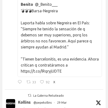
Benito
@_Benito___
💣💣💣Barsa-Negreira
Laporta habla sobre Negreira en El País:
"Siempre he tenido la sensación de q
debemos ser muy superiores, porq los
árbitros no nos favorecen. Aquí parece q
siempre ayudan al Madrid."
"Tienen barcelonitis, es una evidencia. Ahora
critican q contratáramos a
https://t.co/lRqryjUDTE
33
92
X
La Galerna Retuiteado
Kollins
@pepekollins
·
29 Mar